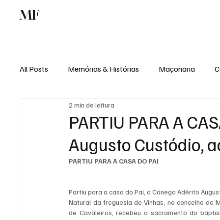
MF
Memórias
Maçonaria
Centro de Estu
All Posts
Memórias & Histórias
Maçonaria
C
2 min de leitura
Podcast
Rádio Digital
Institucional
PARTIU PARA A CASA
Augusto Custódio, a
PARTIU PARA A CASA DO PAI 
Partiu para a casa do Pai, o Cónego Adérito Augus
Natural da freguesia de Vinhas, no concelho de 
de Cavaleiros, recebeu o sacramento do bapti