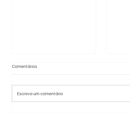
Comentários
Escreva um comentário
Grandes Constituições e o
Porque 
Convento de Lausanne no Rito
a Maço
Escocês