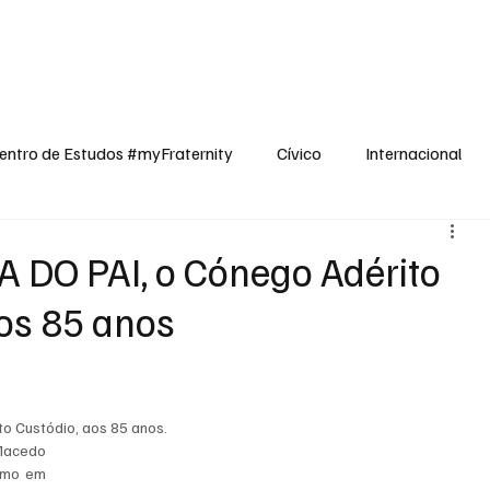
dos
Cívico
Internacional
Opinião
Espiritualidade
Reflexões
entro de Estudos #myFraternity
Cívico
Internacional
 DO PAI, o Cónego Adérito
os 85 anos
to Custódio, aos 85 anos.
Macedo 
smo em 