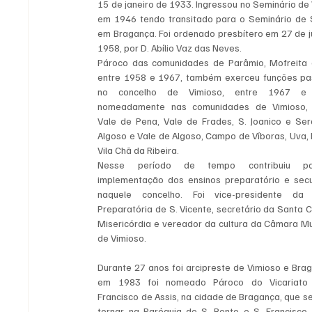
15 de janeiro de 1933. Ingressou no Seminário de V
em 1946 tendo transitado para o Seminário de S.
em Bragança. Foi ordenado presbítero em 27 de ju
1958, por D. Abílio Vaz das Neves.
Pároco das comunidades de Parâmio, Mofreita e
entre 1958 e 1967, também exerceu funções pas
no concelho de Vimioso, entre 1967 e 
nomeadamente nas comunidades de Vimioso, Pi
Vale de Pena, Vale de Frades, S. Joanico e Sera
Algoso e Vale de Algoso, Campo de Víboras, Uva, 
Vila Chã da Ribeira.
Nesse período de tempo contribuiu pa
implementação dos ensinos preparatório e secu
naquele concelho. Foi vice-presidente da E
Preparatória de S. Vicente, secretário da Santa C
Misericórdia e vereador da cultura da Câmara Mun
de Vimioso.
Durante 27 anos foi arcipreste de Vimioso e Brag
em 1983 foi nomeado Pároco do Vicariato 
Francisco de Assis, na cidade de Bragança, que se 
tornar na Paróquia de S. Bento e S. Francisco,