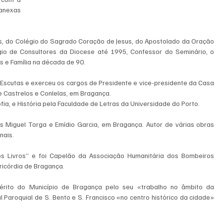
anexas 
as, do Colégio do Sagrado Coração de Jesus, do Apostolado da Oração 
o de Consultores da Diocese até 1995, Confessor do Seminário, o 
s e Família na década de 90.
scutas e exerceu os cargos de Presidente e vice-presidente da Casa 
 Castrelos e Conlelas, em Bragança.
fia, e História pela Faculdade de Letras da Universidade do Porto.
as Miguel Torga e Emídio Garcia, em Bragança. Autor de várias obras 
nais.
 Livros” e foi Capelão da Associação Humanitária dos Bombeiros 
ricórdia de Bragança.
rito do Município de Bragança pelo seu «trabalho no âmbito da 
l Paroquial de S. Bento e S. Francisco «no centro histórico da cidade» 