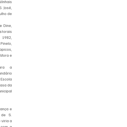
inhais 
 José, 
lho de 
 Dine, 
torais 
1982, 
nelo, 
picos, 
Mora e 
ra a 
ndário 
scola 
asa da 
icipal 
ança e 
de S. 
viria a 
 com a 