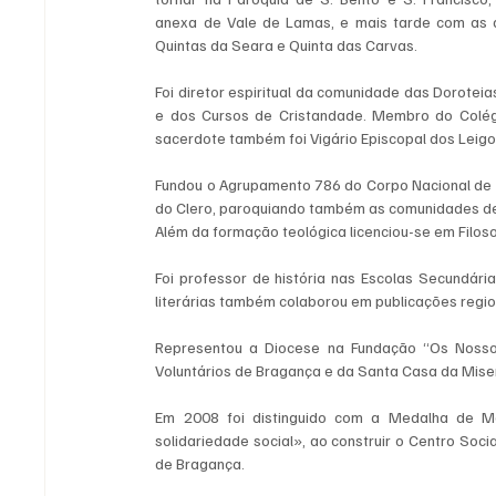
anexa de Vale de Lamas, e mais tarde com as 
Quintas da Seara e Quinta das Carvas.
Foi diretor espiritual da comunidade das Dorotei
e dos Cursos de Cristandade. Membro do Colégi
sacerdote também foi Vigário Episcopal dos Leigo
Fundou o Agrupamento 786 do Corpo Nacional de E
do Clero, paroquiando também as comunidades de
Além da formação teológica licenciou-se em Filoso
Foi professor de história nas Escolas Secundári
literárias também colaborou em publicações regio
Representou a Diocese na Fundação “Os Nossos
Voluntários de Bragança e da Santa Casa da Mise
Em 2008 foi distinguido com a Medalha de Mé
solidariedade social», ao construir o Centro Socia
de Bragança.