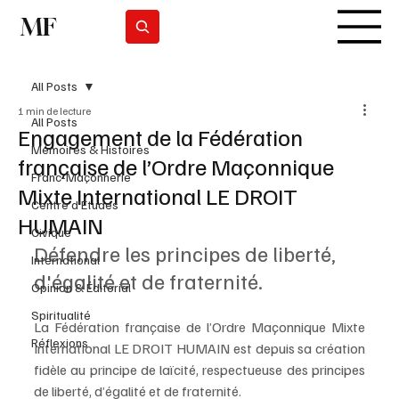
MF
Subscrever
All Posts
1 min de lecture
All Posts
Engagement de la Fédération
Mémoires & Histoires
française de l’Ordre Maçonnique
Franc-Maçonnerie
Mixte International LE DROIT
Centre d'Études
HUMAIN
Civique
Défendre les principes de liberté, 
International
d'égalité et de fraternité.
Opinion & Éditorial
Spiritualité
La Fédération française de l’Ordre Maçonnique Mixte 
Réflexions
International LE DROIT HUMAIN est depuis sa création 
fidèle au principe de laïcité, respectueuse des principes 
de liberté, d’égalité et de fraternité.