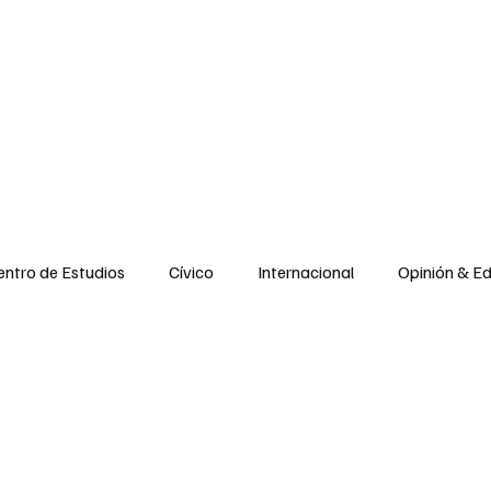
e Estudios
Vida cívica
Internacional
Opiniones
Espiritualidad
Reflexiones
entro de Estudios
Cívico
Internacional
Opinión & Ed