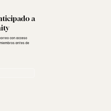
nticipado a
ity
 correo con acceso
a miembros antes de