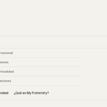
rnacional
niones
ritualidad
lexiones
vacidad
¿Qué es My Fraternity?