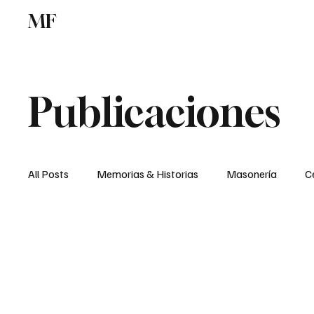
MF
Memorias
Francmasonería
Centro d
Publicaciones
All Posts
Memorias & Historias
Masonería
C