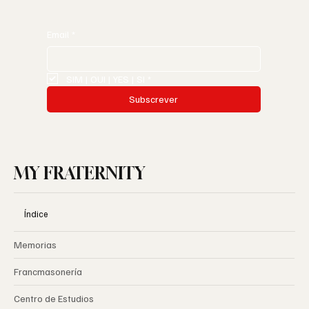
solo para miembros antes de la publicación pública.
Email
*
SIM | OUI | YES | SI
*
Subscrever
MY FRATERNITY
Índice
Memorias
Francmasonería