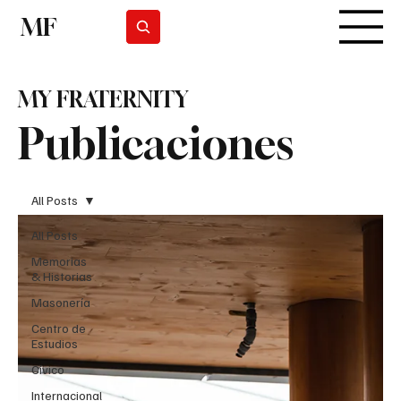
MF
Suscribirse
MY FRATERNITY
Publicaciones
All Posts
All Posts
Memorias
& Historias
Masonería
Centro de
Estudios
Cívico
Internacional