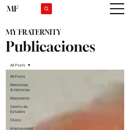
MF
Suscribirse
MY FRATERNITY
Publicaciones
All Posts
All Posts
Memorias
& Historias
Masonería
Centro de
Estudios
Cívico
Internacional