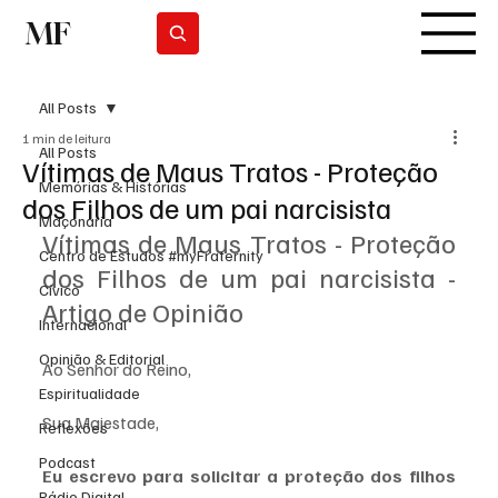
MF
Subscrever
All Posts
1 min de leitura
All Posts
Vítimas de Maus Tratos - Proteção
Memórias & Histórias
dos Filhos de um pai narcisista
Maçonaria
Vítimas de Maus Tratos - Proteção 
Centro de Estudos #myFraternity
dos Filhos de um pai narcisista - 
Cívico
Artigo de Opinião
Internacional
Opinião & Editorial
Ao Senhor do Reino,
Espiritualidade
Sua Majestade,
Reflexões
Podcast
Eu escrevo para solicitar a proteção dos filhos 
Rádio Digital