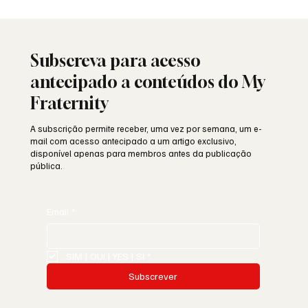
Saudade: o poema de Aguinaldo Silva e a
alma portuguesa
Subscreva para acesso
antecipado a conteúdos do My
Fraternity
A subscrição permite receber, uma vez por semana, um e-
mail com acesso antecipado a um artigo exclusivo,
disponível apenas para membros antes da publicação
pública.
Email
*
SIM | OUI | YES | SI
*
Subscrever