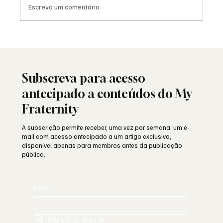
Escreva um comentário
Moda e identidade: o vestuário como
linguagem simbólica
Subscreva para acesso
antecipado a conteúdos do My
Fraternity
A subscrição permite receber, uma vez por semana, um e-
mail com acesso antecipado a um artigo exclusivo,
disponível apenas para membros antes da publicação
pública.
Email
*
SIM | OUI | YES | SI
*