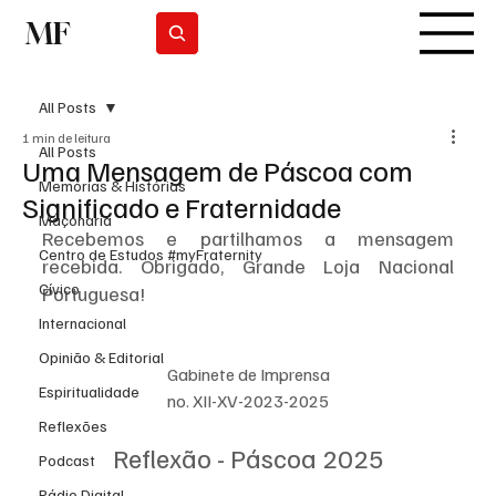
MF
Subscrever
All Posts
1 min de leitura
All Posts
Uma Mensagem de Páscoa com
Memórias & Histórias
Significado e Fraternidade
Maçonaria
Recebemos e partilhamos a mensagem 
Centro de Estudos #myFraternity
recebida. Obrigado, Grande Loja Nacional 
Cívico
Portuguesa!
Internacional
Opinião & Editorial
Gabinete de Imprensa
Espiritualidade
no. XII-XV-2023-2025
Reflexões
Reflexão - Páscoa 2025
Podcast
Rádio Digital