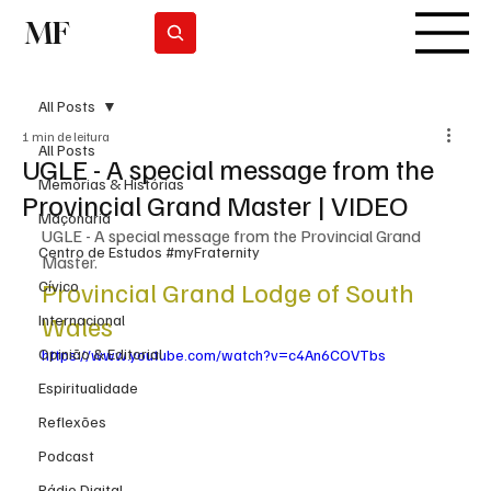
MF
Subscrever
All Posts
1 min de leitura
All Posts
UGLE - A special message from the
Memórias & Histórias
Provincial Grand Master | VIDEO
Maçonaria
UGLE - A special message from the Provincial Grand 
Centro de Estudos #myFraternity
Master. 
Provincial Grand Lodge of South 
Cívico
Wales
Internacional
Opinião & Editorial
https://www.youtube.com/watch?v=c4An6COVTbs
Espiritualidade
Reflexões
Podcast
Rádio Digital