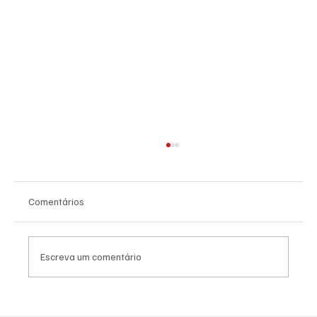
Comentários
Escreva um comentário
As Lojas da Grande Loja Nacional