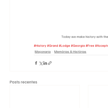
Today we make history with th
#History
#Grand
#Lodge
#Georgia
#Free
#Accept
Maçonaria
Memórias & Histórias
Posts recentes