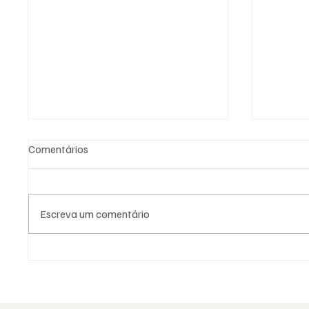
Comentários
Escreva um comentário
Fotografia Maçónica: a
As Loja
memória que os documentos
Naciona
não guardam
identid