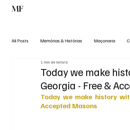
MF
Memórias
Maçonaria
Centro de Estu
All Posts
Memórias & Histórias
Maçonaria
C
1 min de leitura
Podcast
Rádio Digital
Institucional
Today we make histo
Georgia - Free & A
Today we make history with
Accepted Masons