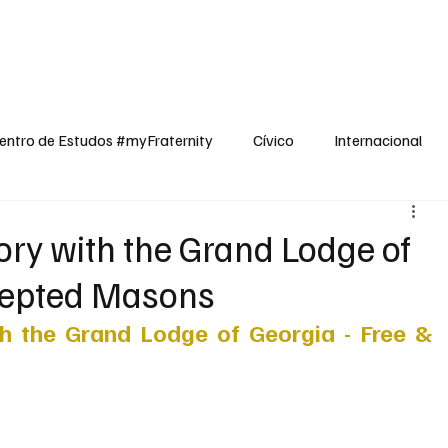
dos
Cívico
Internacional
Opinião
Espiritualidade
Reflexões
entro de Estudos #myFraternity
Cívico
Internacional
ry with the Grand Lodge of
ccepted Masons
 the Grand Lodge of Georgia - Free & 