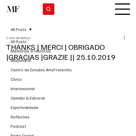
MF
Subscrever
All Posts
1 min de leitura
All Posts
THANKS | MERCI | OBRIGADO
Memórias & Histórias
|GRACIAS |GRAZIE || 25.10.2019
Maçonaria
Centro de Estudos #myFraternity
Cívico
Internacional
Opinião & Editorial
Espiritualidade
Reflexões
Podcast
Rádio Digital