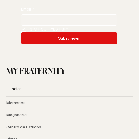
Email
*
SIM | OUI | YES | SI
*
Subscrever
MY FRATERNITY
Índice
Memórias
Maçonaria
Centro de Estudos
Cívico