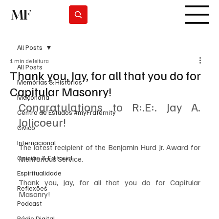
MF
Subscrever
All Posts
1 min de leitura
All Posts
Thank you, Jay, for all that you do for
Memórias & Histórias
Capitular Masonry!
Maçonaria
Congratulations to R:.E:. Jay A. 
Centro de Estudos #myFraternity
Jolicoeur! 
Cívico
Internacional
The latest recipient of the Benjamin Hurd Jr. Award for 
Opinião & Editorial
Meritorious Service.  
Espiritualidade
Thank you, Jay, for all that you do for Capitular 
Reflexões
Masonry!
Podcast
Rádio Digital