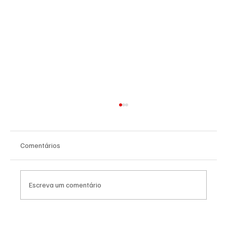
Comentários
Escreva um comentário
As Lojas da Grande Loja Nacional