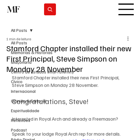
MF
Subscrever
All Posts
1 min de leitura
All Posts
Stamford Chapter installed their new
Memórias & Histórias
First Principal, Steve Simpson on
Maçonaria
Monday 28 November
Centro de Estudos #myFraternity
Stamford Chapter installed their new First Principal, 
Cívico
Steve Simpson on Monday 28 November. 
Internacional
Congratulations, Steve!  
Opinião & Editorial
Espiritualidade
Interested in Royal Arch and already a Freemason? 
Reflexões
Podcast
Speak to your lodge Royal Arch rep for more details.
Rádio Digital