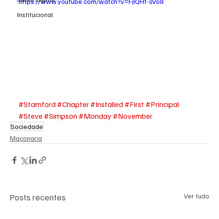
https://www.youtube.com/watch?v=FjlQHf-sVo8
Institucional
#Stamford
#Chapter
#Installed
#First
#Principal
#Steve
#Simpson
#Monday
#November
Sociedade
Maçonaria
Posts recentes
Ver tudo