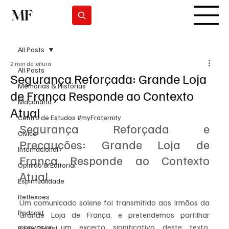
MF
Subscrever
All Posts
2 min de leitura
All Posts
Segurança Reforçada: Grande Loja
Memórias & Histórias
de França Responde ao Contexto
Maçonaria
Atual
Centro de Estudos #myFraternity
Segurança Reforçada e 
Cívico
Precauções: Grande Loja de 
Internacional
França Responde ao Contexto 
Opinião & Editorial
Atual.
Espiritualidade
Reflexões
Um comunicado solene foi transmitido aos Irmãos da 
Podcast
Grande Loja de França, e pretendemos partilhar 
convosco um excerto significativo deste texto, 
Rádio Digital