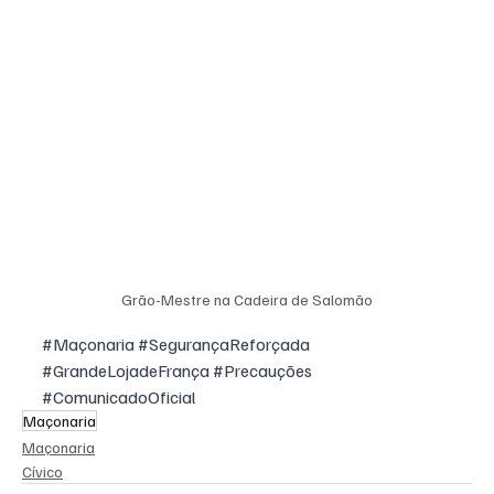
Grão-Mestre na Cadeira de Salomão
#Maçonaria
#SegurançaReforçada
#GrandeLojadeFrança
#Precauções
#ComunicadoOficial
Maçonaria
Maçonaria
Cívico