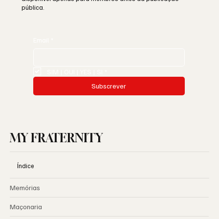
pública.
Email
*
SIM | OUI | YES | SI
*
Subscrever
MY FRATERNITY
Índice
Memórias
Maçonaria