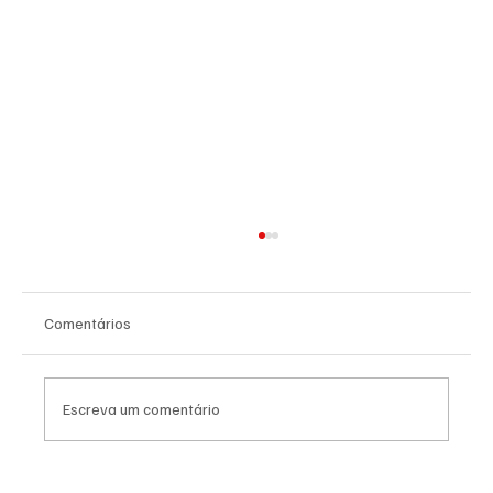
Comentários
Escreva um comentário
Moda e identidade: o vestuário como