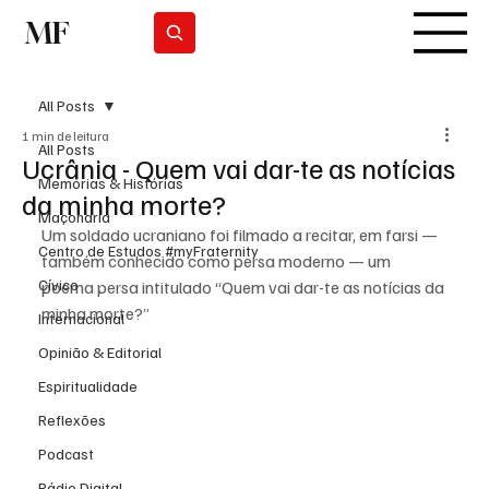
MF
Subscrever
All Posts
1 min de leitura
All Posts
Ucrânia - Quem vai dar-te as notícias
Memórias & Histórias
da minha morte?
Maçonaria
Um soldado ucraniano foi filmado a recitar, em farsi — 
Centro de Estudos #myFraternity
também conhecido como persa moderno — um 
Cívico
poema persa intitulado “Quem vai dar-te as notícias da 
minha morte?”
Internacional
Opinião & Editorial
Espiritualidade
Reflexões
Podcast
Rádio Digital