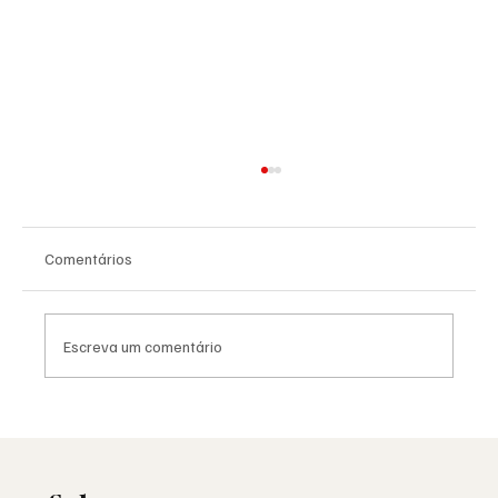
Comentários
Escreva um comentário
Saudade: o poema de Aguinaldo Silva e a
alma portuguesa