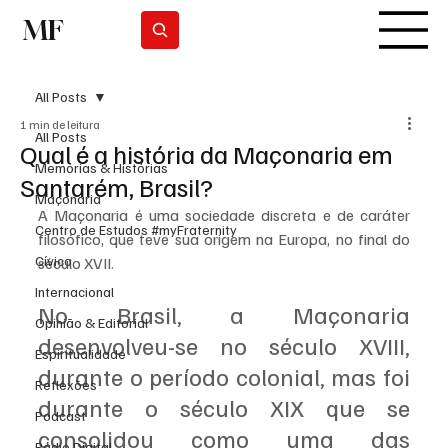
MF
Subscrever
All Posts
1 min de leitura
All Posts
Qual é a história da Maçonaria em
Memórias & Histórias
Santarém, Brasil?
Maçonaria
A Maçonaria é uma sociedade discreta e de caráter 
Centro de Estudos #myFraternity
filosófico, que teve sua origem na Europa, no final do 
Cívico
século XVII. 
Internacional
No Brasil, a Maçonaria 
Opinião & Editorial
desenvolveu-se no século XVIII, 
Espiritualidade
durante o período colonial, mas foi 
Reflexões
durante o século XIX que se 
Podcast
consolidou como uma das 
Rádio Digital