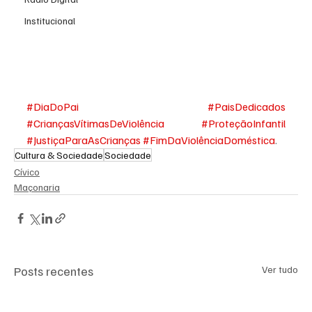
Institucional
#DiaDoPai
#PaisDedicados
#CriançasVítimasDeViolência
#ProteçãoInfantil
#JustiçaParaAsCrianças
#FimDaViolênciaDoméstica
.
Cultura & Sociedade
Sociedade
Cívico
Maçonaria
Posts recentes
Ver tudo