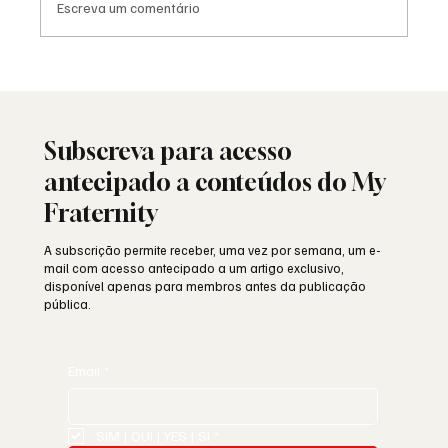
Escreva um comentário
Moda e identidade: o vestuário como
linguagem simbólica
Subscreva para acesso
antecipado a conteúdos do My
Fraternity
A subscrição permite receber, uma vez por semana, um e-
mail com acesso antecipado a um artigo exclusivo,
disponível apenas para membros antes da publicação
pública.
Email
*
SIM | OUI | YES | SI
*