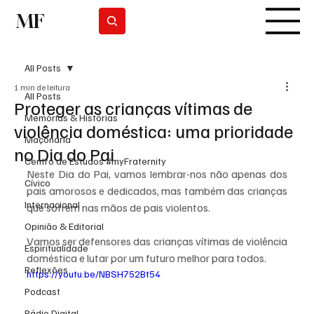
MF
Subscrever
All Posts
1 min de leitura
All Posts
Proteger as crianças vítimas de
Memórias & Histórias
violência doméstica: uma prioridade
Maçonaria
no Dia do Pai
Centro de Estudos #myFraternity
Neste Dia do Pai, vamos lembrar-nos não apenas dos 
Cívico
pais amorosos e dedicados, mas também das crianças 
Internacional
que sofrem nas mãos de pais violentos. 
Opinião & Editorial
Vamos ser defensores das crianças vítimas de violência 
Espiritualidade
doméstica e lutar por um futuro melhor para todos.
Reflexões
https://youtu.be/NBSH752Bt54
Podcast
Rádio Digital