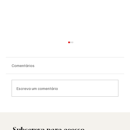
Comentários
Escreva um comentário
Viral: quando a Maçonaria encontra o
mundo das redes sociais