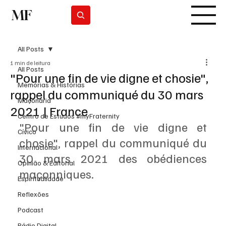
MF
Subscrever
All Posts
1 min de leitura
All Posts
"Pour une fin de vie digne et chosie",
Memórias & Histórias
rappel du communiqué du 30 mars
Maçonaria
2021 | France
Centro de Estudos #myFraternity
"Pour une fin de vie digne et 
Cívico
chosie", rappel du communiqué du 
Internacional
30 mars 2021 des obédiences 
Opinião & Editorial
maçonniques.
Espiritualidade
Reflexões
Podcast
Rádio Digital