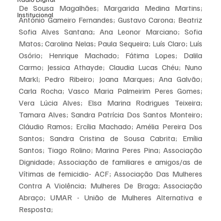
De Sousa Magalhães; Margarida Medina Martins; 
Institucional
António Gameiro Fernandes; Gustavo Carona; Beatriz 
Sofia Alves Santana; Ana Leonor Marciano; Sofia 
Matos; Carolina Nelas; Paula Sequeira; Luís Claro; Luís 
Osório; Henrique Machado; Fátima Lopes; Dalila 
Carmo; Jessica Athayde; Claudia Lucas Chéu; Nuno 
Markl; Pedro Ribeiro; Joana Marques; Ana Galvão; 
Carla Rocha; Vasco Maria Palmeirim Peres Gomes; 
Vera Lúcia Alves; Elsa Marina Rodrigues Teixeira; 
Tamara Alves; Sandra Patrícia Dos Santos Monteiro; 
Cláudio Ramos; Ercília Machado; Amélia Pereira Dos 
Santos; Sandra Cristina de Sousa Cabrita; Emília 
Santos; Tiago Rolino; Marina Peres Pina; Associação 
Dignidade; Associação de familiares e amigos/as de 
Vítimas de femicidio- ACF; Associação Das Mulheres 
Contra A Violência; Mulheres De Braga; Associação 
Abraço; UMAR - União de Mulheres Alternativa e 
Resposta;