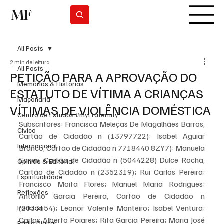
MF
Subscrever
All Posts
2 min de leitura
All Posts
PETIÇÃO PARA A APROVAÇÃO DO
Memórias & Histórias
ESTATUTO DE VÍTIMA A CRIANÇAS
Maçonaria
VÍTIMAS DE VIOLÊNCIA DOMÉSTICA
Centro de Estudos #myFraternity
Subscritores: Francisca Meleças De Magalhães Barros, 
Cívico
Cartão de Cidadão n (13797722); Isabel Aguiar 
Internacional
Branco, Cartão de Cidadão n 7718440 8ZY7); Manuela 
Eanes, Cartão de Cidadão n (5044228) Dulce Rocha, 
Opinião & Editorial
Cartão de Cidadão n (2352319); Rui Carlos Pereira; 
Espiritualidade
Francisco Moita Flores; Manuel Maria Rodrigues; 
Reflexões
António Garcia Pereira, Cartão de Cidadão n 
(2033654); Leonor Valente Monteiro; Isabel Ventura; 
Podcast
Carlos Alberto Poiares; Rita Garcia Pereira; Maria José 
Rádio Digital