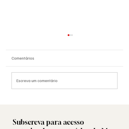
Comentários
Escreva um comentário
A Maçonaria Recusou o Dogma. Não o
Sagrado.
Subscreva para acesso