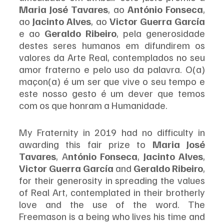
Maria José Tavares
, ao 
António Fonseca
, 
ao 
Jacinto Alves
, ao 
Victor Guerra García
e ao 
Geraldo Ribeiro
, pela generosidade 
destes seres humanos em difundirem os 
valores da Arte Real, contemplados no seu 
amor fraterno e pelo uso da palavra. O(a) 
maçon(a) é um ser que vive o seu tempo e 
este nosso gesto é um dever que temos 
com os que honram a Humanidade.
My Fraternity in 2019 had no difficulty in 
awarding this fair prize to 
Maria José 
Tavares
, A
ntónio Fonseca
, 
Jacinto Alves
, 
Victor Guerra García
 and 
Geraldo Ribeiro
, 
for their generosity in spreading the values 
of Real Art, contemplated in their brotherly 
love and the use of the word. The 
Freemason is a being who lives his time and 