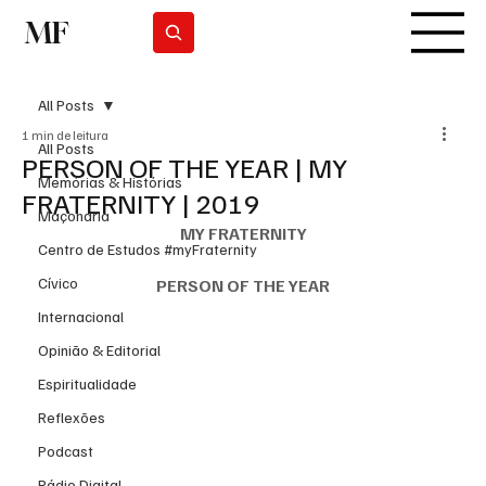
MF
Subscrever
All Posts
1 min de leitura
All Posts
PERSON OF THE YEAR | MY
Memórias & Histórias
FRATERNITY | 2019
Maçonaria
MY FRATERNITY
Centro de Estudos #myFraternity
Cívico
PERSON OF THE YEAR
Internacional
Opinião & Editorial
Espiritualidade
Reflexões
Podcast
Rádio Digital