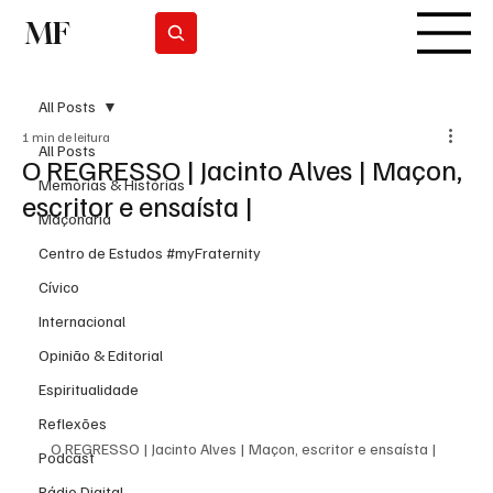
MF
Subscrever
All Posts
1 min de leitura
All Posts
O REGRESSO | Jacinto Alves | Maçon,
Memórias & Histórias
escritor e ensaísta |
Maçonaria
Centro de Estudos #myFraternity
Cívico
Internacional
Opinião & Editorial
Espiritualidade
Reflexões
O REGRESSO | Jacinto Alves | Maçon, escritor e ensaísta |  
Podcast
Rádio Digital