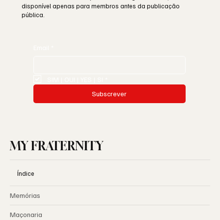
disponível apenas para membros antes da publicação
pública.
Email
*
SIM | OUI | YES | SI
*
Subscrever
MY FRATERNITY
Índice
Memórias
Maçonaria