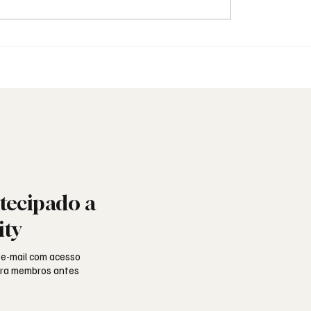
identidade: o vestuário
Saudade: o poema de
inguagem simbólica
Aguinaldo Silva e a al
portuguesa
tecipado a
ity
 e-mail com acesso
para membros antes