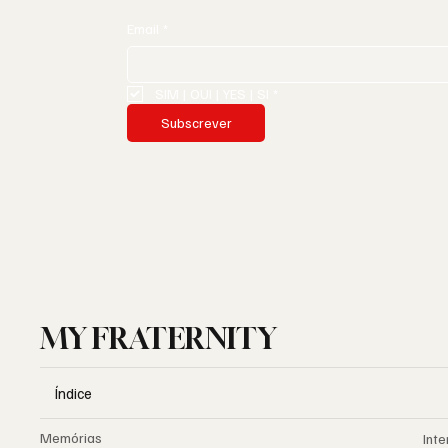
Email
*
SIM | OUI | YES | SI
*
Subscrever
MY FRATERNITY
Índice
Memórias
Inte