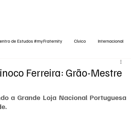
dos
Cívico
Internacional
Opinião
Espiritualidade
Reflexões
entro de Estudos #myFraternity
Cívico
Internacional
noco Ferreira: Grão-Mestre
ndo a Grande Loja Nacional Portuguesa 
de.