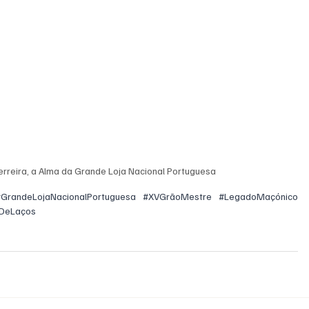
erreira, a Alma da Grande Loja Nacional Portuguesa
#GrandeLojaNacionalPortuguesa
#XVGrãoMestre
#LegadoMaçónico
oDeLaços