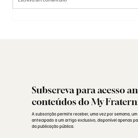
As Lojas da Grande Loja
Moda e 
Nacional Portuguesa: história,
como l
identidade e missão
Subscreva para acesso an
conteúdos do My Fratern
A subscrição permite receber, uma vez por semana, um
antecipado a um artigo exclusivo, disponível apenas 
da publicação pública.