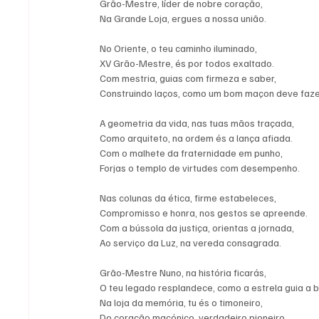
Grão-Mestre, líder de nobre coração, 
Na Grande Loja, ergues a nossa união.
No Oriente, o teu caminho iluminado, 
XV Grão-Mestre, és por todos exaltado. 
Com mestria, guias com firmeza e saber, 
Construindo laços, como um bom maçon deve faze
A geometria da vida, nas tuas mãos traçada, 
Como arquiteto, na ordem és a lança afiada. 
Com o malhete da fraternidade em punho, 
Forjas o templo de virtudes com desempenho.
Nas colunas da ética, firme estabeleces, 
Compromisso e honra, nos gestos se apreende. 
Com a bússola da justiça, orientas a jornada, 
Ao serviço da Luz, na vereda consagrada.
Grão-Mestre Nuno, na história ficarás, 
O teu legado resplandece, como a estrela guia a br
Na loja da memória, tu és o timoneiro, 
Do coração maçónico, verdadeiro pioneiro.