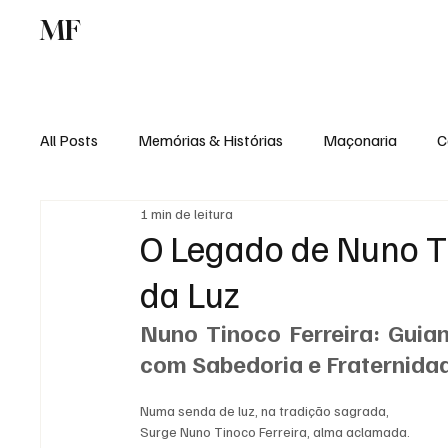
MF
Memórias
Maçonaria
Centro de Estu
All Posts
Memórias & Histórias
Maçonaria
C
1 min de leitura
Podcast
Rádio Digital
Institucional
O Legado de Nuno Ti
da Luz
Nuno Tinoco Ferreira: Guia
com Sabedoria e Fraternida
Numa senda de luz, na tradição sagrada, 
Surge Nuno Tinoco Ferreira, alma aclamada. 