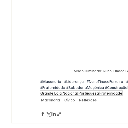
Visão Iluminada: Nuno Tinoco F
#Maçonaria
#Liderança
#NunoTinocoFerreira
#Fraternidade
#SabedoriaMaçónica
#Construçã
Grande Loja Nacional Portuguesa
Fraternidade
Maçonaria
Cívico
Reflexões