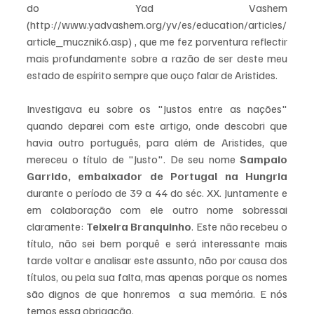
do Yad Vashem 
(http://www.yadvashem.org/yv/es/education/articles/
article_mucznik6.asp) , que me fez porventura reflectir 
mais profundamente sobre a razão de ser deste meu 
estado de espírito sempre que ouço falar de Aristides.
Investigava eu sobre os "Justos entre as nações" 
quando deparei com este artigo, onde descobri que 
havia outro português, para além de Aristides, que 
mereceu o título de "Justo". De seu nome 
Sampaio 
Garrido, embaixador de Portugal na Hungria
durante o período de 39 a 44 do séc. XX. Juntamente e 
em colaboração com ele outro nome sobressai 
claramente: 
Teixeira Branquinho
. Este não recebeu o 
título, não sei bem porquê e será interessante mais 
tarde voltar e analisar este assunto, não por causa dos 
títulos, ou pela sua falta, mas apenas porque os nomes 
são dignos de que honremos  a sua memória. E nós 
temos essa obrigação.