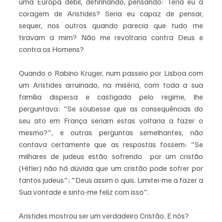
uma Europa débil, definhando, pensando: Teria eu a 
coragem de Aristides? Seria eu capaz de pensar, 
sequer, nos outros quando parecia que tudo me 
tiravam a mim? Não me revoltaria contra Deus e 
contra os Homens?
Quando o Rabino Kruger, num passeio por Lisboa com 
um Aristides arruinado, na miséria, com toda a sua 
família dispersa e castigada pelo regime, lhe 
perguntava: "Se soubesse que as consequências do 
seu ato em França seriam estas voltaria a fazer o 
mesmo?", e outras perguntas semelhantes, não 
contava certamente que as respostas fossem: "Se 
milhares de judeus estão sofrendo  por um cristão 
(Hitler) não há dúvida que um cristão pode sofrer por 
tantos judeus"; "Deus assim o quis. Limitei-me a fazer a 
Sua vontade e sinto-me feliz com isso".
Aristides mostrou ser um verdadeiro Cristão. E nós?