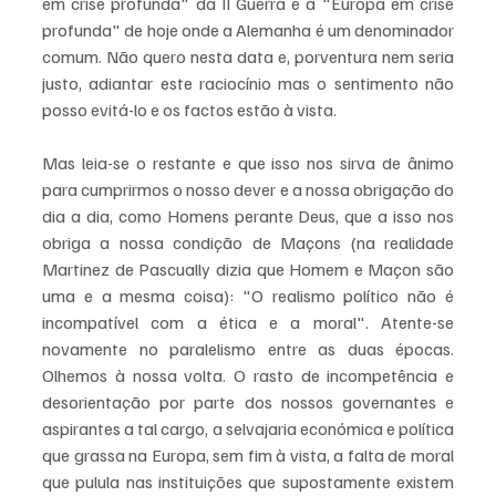
em crise profunda" da II Guerra e a "Europa em crise 
profunda" de hoje onde a Alemanha é um denominador 
comum. Não quero nesta data e, porventura nem seria 
justo, adiantar este raciocínio mas o sentimento não 
posso evitá-lo e os factos estão à vista.
Mas leia-se o restante e que isso nos sirva de ânimo 
para cumprirmos o nosso dever e a nossa obrigação do 
dia a dia, como Homens perante Deus, que a isso nos 
obriga a nossa condição de Maçons (na realidade 
Martinez de Pascually dizia que Homem e Maçon são 
uma e a mesma coisa): "O realismo político não é 
incompatível com a ética e a moral". Atente-se 
novamente no paralelismo entre as duas épocas. 
Olhemos à nossa volta. O rasto de incompetência e 
desorientação por parte dos nossos governantes e 
aspirantes a tal cargo, a selvajaria económica e política 
que grassa na Europa, sem fim à vista, a falta de moral 
que pulula nas instituições que supostamente existem 