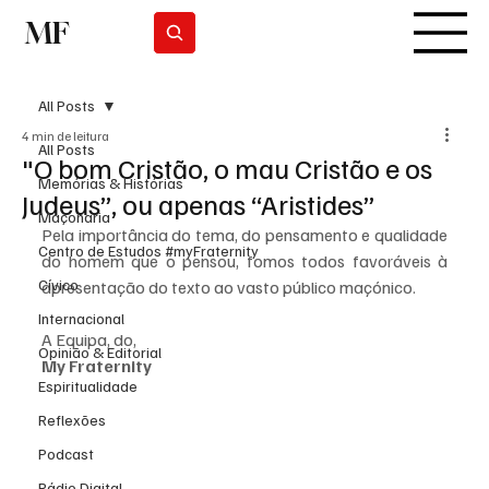
MF
Subscrever
All Posts
4 min de leitura
All Posts
"O bom Cristão, o mau Cristão e os
Memórias & Histórias
Judeus”, ou apenas “Aristides”
Maçonaria
Pela importância do tema, do pensamento e qualidade 
Centro de Estudos #myFraternity
do homem que o pensou, fomos todos favoráveis à 
Cívico
apresentação do texto ao vasto público maçónico.
Internacional
A Equipa, do,
Opinião & Editorial
My Fraternity
Espiritualidade
Reflexões
Podcast
Rádio Digital