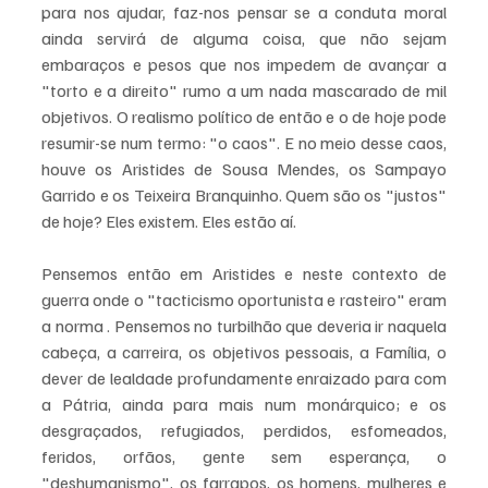
para nos ajudar, faz-nos pensar se a conduta moral 
ainda servirá de alguma coisa, que não sejam 
embaraços e pesos que nos impedem de avançar a 
"torto e a direito" rumo a um nada mascarado de mil 
objetivos. O realismo político de então e o de hoje pode 
resumir-se num termo: "o caos". E no meio desse caos, 
houve os Aristides de Sousa Mendes, os Sampayo 
Garrido e os Teixeira Branquinho. Quem são os "justos" 
de hoje? Eles existem. Eles estão aí. 
Pensemos então em Aristides e neste contexto de 
guerra onde o "tacticismo oportunista e rasteiro" eram 
a norma . Pensemos no turbilhão que deveria ir naquela 
cabeça, a carreira, os objetivos pessoais, a Família, o 
dever de lealdade profundamente enraizado para com 
a Pátria, ainda para mais num monárquico; e os 
desgraçados, refugiados, perdidos, esfomeados, 
feridos, orfãos, gente sem esperança, o 
"deshumanismo", os farrapos, os homens, mulheres e 