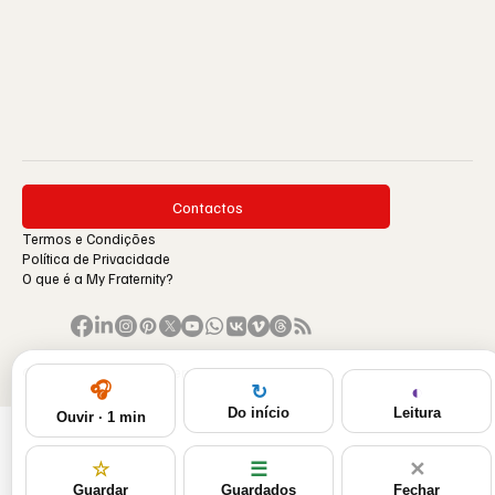
Contactos
Termos e Condições
Política de Privacidade
O que é a My Fraternity?
© 1996-2026 by My Fraternity.
🎧
◐
↻
Leitura
Do início
Ouvir · 1 min
☆
☰
✕
Guardar
Guardados
Fechar