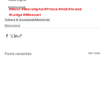
Institucional
#Most
#Worshipful
#Prince
#Hall
#Grand
#Lodge
#Missouri
Cultura & Sociedade
Memórias
Maçonaria
Posts recentes
Ver tudo