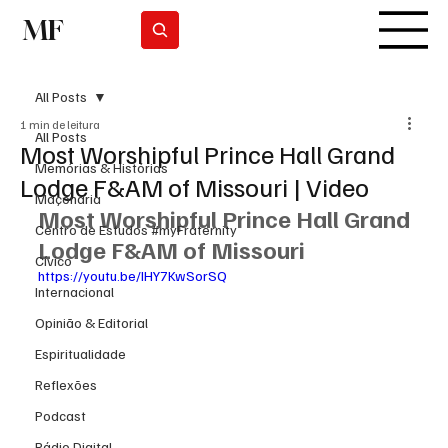
MF
Subscrever
All Posts
1 min de leitura
All Posts
Most Worshipful Prince Hall Grand
Memórias & Histórias
Lodge F&AM of Missouri | Video
Maçonaria
Most Worshipful Prince Hall Grand 
Centro de Estudos #myFraternity
Lodge F&AM of Missouri
Cívico
https://youtu.be/IHY7KwSorSQ
Internacional
Opinião & Editorial
Espiritualidade
Reflexões
Podcast
Rádio Digital