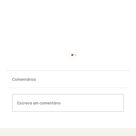
Comentários
Escreva um comentário
Viral: quando a Maçonaria encontra o
mundo das redes sociais