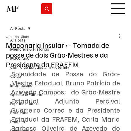
MF
Subscrever
All Posts
1 min de leitura
All Posts
Maçonaria Insular : - Tomada de
Memórias & Histórias
posse de dois Grão-Mestres e da
Maçonaria
Presidente da FRAFEM
Centro de Estudos #myFraternity
Solenidade de Posse do Grão-
Cívico
Mestre Estadual, Bruno Patrício de 
Internacional
Azevedo Campos;  do Grão-Mestre 
Opinião & Editorial
Estadual Adjunto Percival 
Espiritualidade
Guerreiro Correa e da Presidente 
Reflexões
Estadual da FRAFEM, Carla Maria 
Podcast
Barbosa Oliveira de Azevedo do 
Rádio Digital