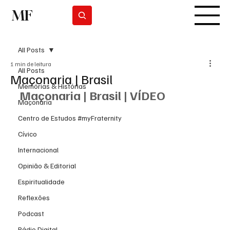
MF
Subscrever
All Posts
1 min de leitura
All Posts
Maçonaria | Brasil
Memórias & Histórias
Maçonaria | Brasil | VÍDEO
Maçonaria
Centro de Estudos #myFraternity
Cívico
Internacional
Opinião & Editorial
Espiritualidade
Reflexões
Podcast
Rádio Digital