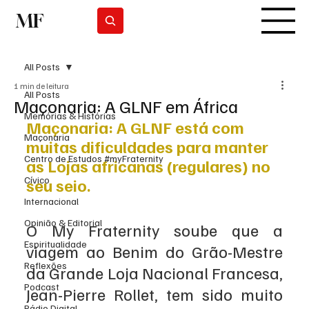
MF
Subscrever
All Posts
1 min de leitura
All Posts
Maçonaria: A GLNF em África
Memórias & Histórias
Maçonaria: A GLNF está com 
Maçonaria
muitas dificuldades para manter 
Centro de Estudos #myFraternity
as Lojas africanas (regulares) no 
Cívico
seu seio.
Internacional
Opinião & Editorial
O My Fraternity soube que a 
Espiritualidade
viagem ao Benim do Grão-Mestre 
Reflexões
da Grande Loja Nacional Francesa, 
Podcast
Jean-Pierre Rollet, tem sido muito 
Rádio Digital