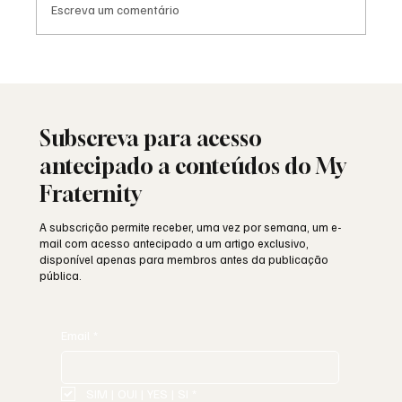
Escreva um comentário
Viral: quando a Maçonaria encontra o
mundo das redes sociais
Subscreva para acesso
antecipado a conteúdos do My
Fraternity
A subscrição permite receber, uma vez por semana, um e-
mail com acesso antecipado a um artigo exclusivo,
disponível apenas para membros antes da publicação
pública.
Email
*
SIM | OUI | YES | SI
*