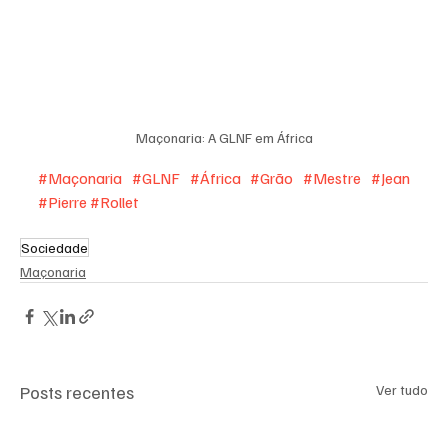
Maçonaria: A GLNF em África
#Maçonaria
#GLNF
#África
#Grão
#Mestre
#Jean
#Pierre
#Rollet
Sociedade
Maçonaria
Posts recentes
Ver tudo