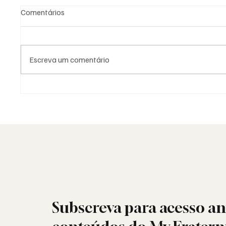
Comentários
Escreva um comentário
As Lojas da Grande Loja
Viral: 
Nacional Portuguesa: história,
encont
identidade e missão
sociais
Subscreva para acesso an