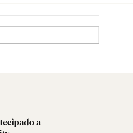
quando a Maçonaria
Padre inicia-se na Maço
ra o mundo das redes
arquidiocese abre inqué
tecipado a