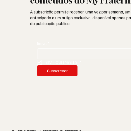
conteúdos do My Fratern
A subscrição permite receber, uma vez por semana, um
antecipado a um artigo exclusivo, disponível apenas 
da publicação pública.
Email
*
SIM | OUI | YES | SI
*
Subscrever