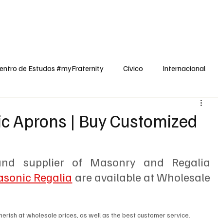
dos
Cívico
Internacional
Opinião
Espiritualidade
Reflexões
entro de Estudos #myFraternity
Cívico
Internacional
ic Aprons | Buy Customized
d supplier of Masonry and Regalia 
sonic Regalia
 are available at Wholesale 
 cherish at wholesale prices, as well as the best customer service.