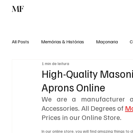
MF
Memórias
Maçonaria
Centro de Estu
All Posts
Memórias & Histórias
Maçonaria
C
1 min de leitura
Podcast
Rádio Digital
Institucional
High-Quality Mason
Aprons Online
We are a manufacturer an
Accessories. All Degrees of 
Ma
Prices in our Online Store.
In our online store, you will find amazing things to