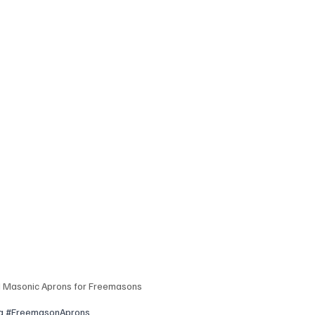
 Masonic Aprons for Freemasons
a
#FreemasonAprons