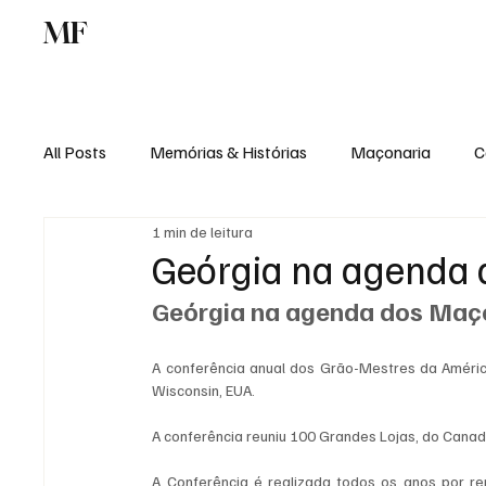
MF
Memórias
Maçonaria
Centro de Estu
All Posts
Memórias & Histórias
Maçonaria
C
1 min de leitura
Podcast
Rádio Digital
Institucional
Geórgia na agenda
Geórgia na agenda dos Maç
A conferência anual dos Grão-Mestres da América
Wisconsin, EUA.
A conferência reuniu 100 Grandes Lojas, do Canad
A Conferência é realizada todos os anos por rep