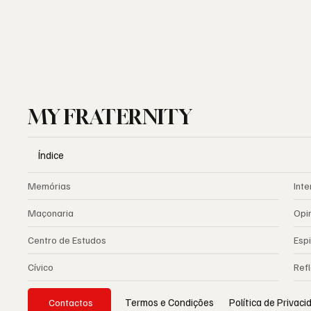
MY FRATERNITY
Índice
Memórias
Inte
Maçonaria
Opi
Centro de Estudos
Espi
Cívico
Ref
Política de Privac
Termos e Condições
Contactos