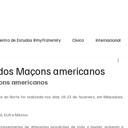
dos
Cívico
Internacional
Opinião
Espiritualidade
Reflexões
entro de Estudos #myFraternity
Cívico
Internacional
 dos Maçons americanos
ons americanos
 do Norte foi realizada nos dias 18-23 de fevereiro, em Milwaukee, 
á, EUA e México.
resentantes de diferentes jurisdições de todo o mundo, incluindo a 