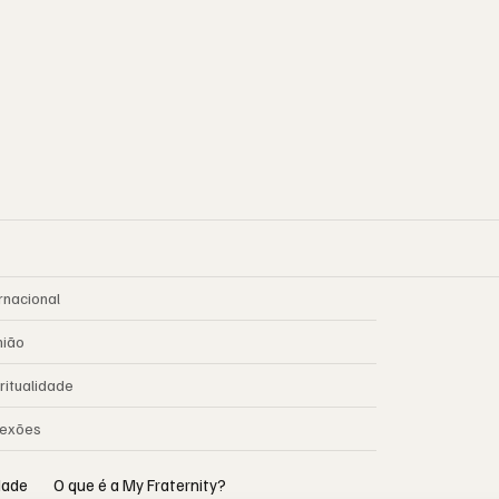
rnacional
nião
ritualidade
lexões
idade
O que é a My Fraternity?