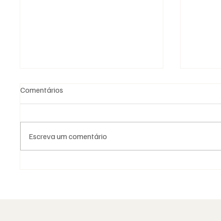
Comentários
Escreva um comentário
Fotografia Maçónica: a
As Loja
memória que os documentos
Naciona
não guardam
identid