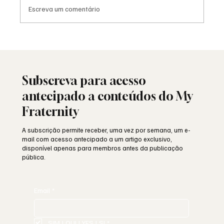
Escreva um comentário
Viral: quando a Maçonaria encontra o
mundo das redes sociais
Subscreva para acesso
antecipado a conteúdos do My
Fraternity
A subscrição permite receber, uma vez por semana, um e-
mail com acesso antecipado a um artigo exclusivo,
disponível apenas para membros antes da publicação
pública.
Email
*
SIM | OUI | YES | SI
*