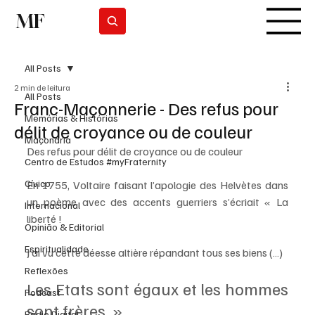
MF
Subscrever
All Posts
2 min de leitura
All Posts
Franc-Maçonnerie - Des refus pour
Memórias & Histórias
délit de croyance ou de couleur
Maçonaria
Des refus pour délit de croyance ou de couleur
Centro de Estudos #myFraternity
Cívico
En 1755, Voltaire faisant l’apologie des Helvètes dans 
un poème avec des accents guerriers s’écriait « La 
Internacional
liberté ! 
Opinião & Editorial
Espiritualidade
J’ai vu cette déesse altière répandant tous ses biens (…) 
Reflexões
Les Etats sont égaux et les hommes 
Podcast
sont frères. » 
Rádio Digital