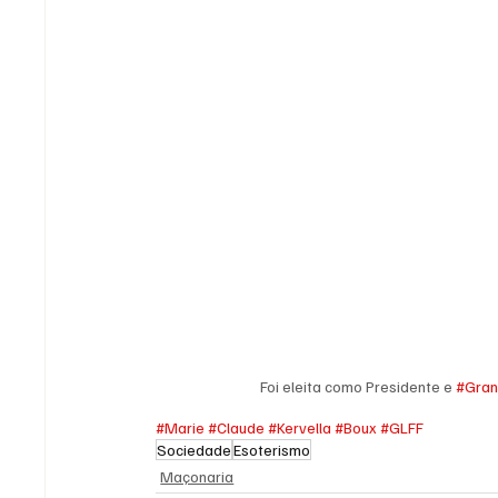
Foi eleita como Presidente e 
#Gra
#Marie
#Claude
#Kervella
#Boux
#GLFF
Sociedade
Esoterismo
Maçonaria