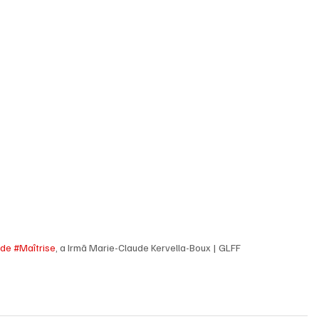
nde
#Maîtrise
, a Irmã Marie-Claude Kervella-Boux | GLFF