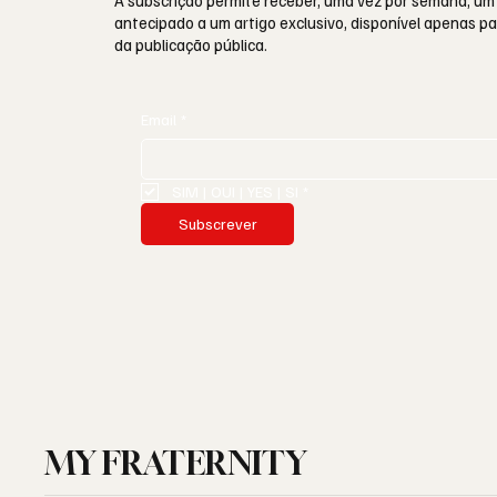
A subscrição permite receber, uma vez por semana, um
antecipado a um artigo exclusivo, disponível apenas 
da publicação pública.
Email
*
SIM | OUI | YES | SI
*
Subscrever
MY FRATERNITY