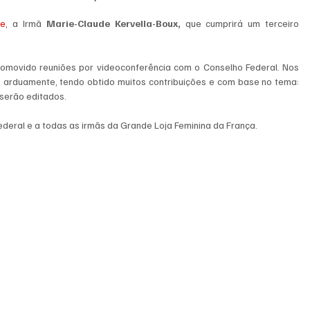
se
, a Irmã 
Marie-Claude Kervella-Boux,
 que cumprirá um terceiro 
romovido reuniões por
videoconferência com o Conselho Federal. Nos 
tempos da pandemia, as Comissões trabalharam, arduamente, tendo obtido muitos contribuições e com base no tema: 
 serão editados.
deral e a todas as irmãs da Grande Loja Feminina da França.