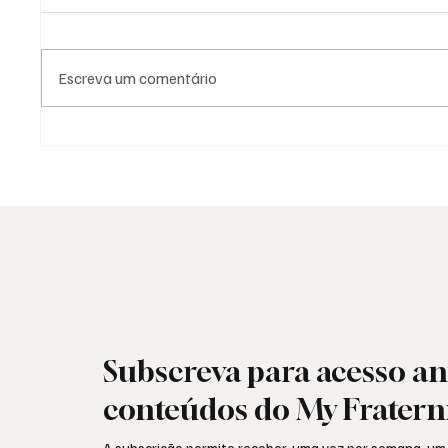
Escreva um comentário
As Lojas da Grande Loja
Viral: 
Nacional Portuguesa: história,
encont
identidade e missão
sociais
Subscreva para acesso an
conteúdos do My Fratern