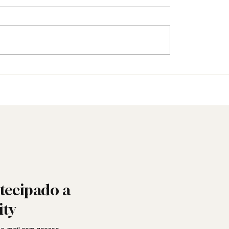
quando a Maçonaria
Padre inicia-se na Maço
ra o mundo das redes
arquidiocese abre inqué
tecipado a
ity