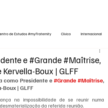
dos
Cívico
Internacional
Opinião
Espiritualidade
Reflexões
entro de Estudos #myFraternity
Cívico
Internacional
sidente e #Grande #Maîtrise,
 Kervella-Boux | GLFF
ta como Presidente e 
#Grande
#Maîtrise
, 
a-Boux | GLFF
nça na impossibilidade de se reunir numa 
 desmaterialização da referida reunião.