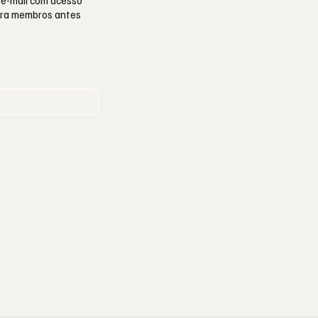
 e-mail com acesso
para membros antes