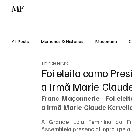
MF
Memórias
Maçonaria
Centro de Estu
All Posts
Memórias & Histórias
Maçonaria
C
1 min de leitura
Podcast
Rádio Digital
Institucional
Foi eleita como Pre
a Irmã Marie-Claude
Franc-Maçonnerie - Foi elei
a Irmã Marie-Claude Kervell
A Grande Loja Feminina da Fra
Assembleia presencial, optou pela