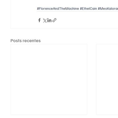
#FlorenceAndTheMachine
#EthelCain
#MeoKalor
Posts recentes