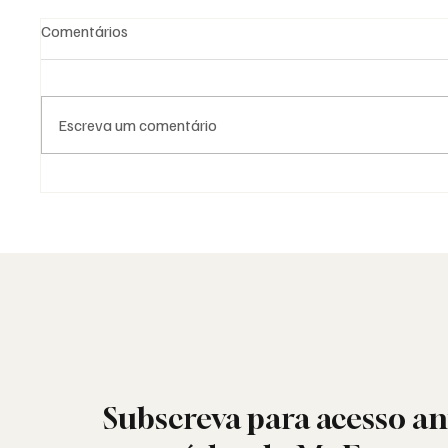
Comentários
Escreva um comentário
A Maçonaria Inventou o
A Maço
Iluminismo?
Dogma.
Subscreva para acesso an