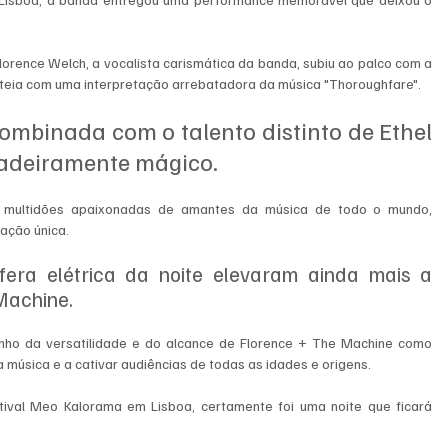
orence Welch, a vocalista carismática da banda, subiu ao palco com a 
lateia com uma interpretação arrebatadora da música "Thoroughfare". 
ombinada com o talento distinto de Ethel 
adeiramente mágico.
r multidões apaixonadas de amantes da música de todo o mundo, 
ação única. 
era elétrica da noite elevaram ainda mais a 
Machine.
nho da versatilidade e do alcance de Florence + The Machine como 
da música e a cativar audiências de todas as idades e origens.
ival Meo Kalorama em Lisboa, certamente foi uma noite que ficará 