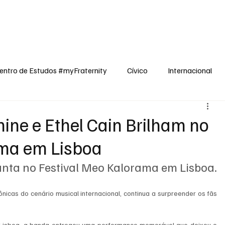
dos
Cívico
Internacional
Opinião
Espiritualidade
Reflexões
entro de Estudos #myFraternity
Cívico
Internacional
ine e Ethel Cain Brilham no
ama em Lisboa
nta no Festival Meo Kalorama em Lisboa.
icas do cenário musical internacional, continua a surpreender os fãs 
 Lisboa, a banda entregou uma performance memorável que deixou o 