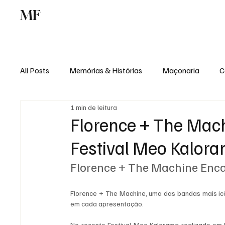
MF
Memórias
Maçonaria
Centro de Estu
All Posts
Memórias & Histórias
Maçonaria
C
1 min de leitura
Podcast
Rádio Digital
Institucional
Florence + The Mach
Festival Meo Kalor
Florence + The Machine Enca
Florence + The Machine, uma das bandas mais icôn
em cada apresentação. 
No recente Festival Meo Kalorama realizado em