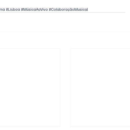
ama
#Lisboa
#MúsicaAoVivo
#ColaboraçãoMusical