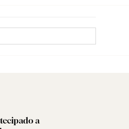
naria Recusou o
Fotografia Maçónica: a
 Não o Sagrado.
memória que os docum
não guardam
tecipado a