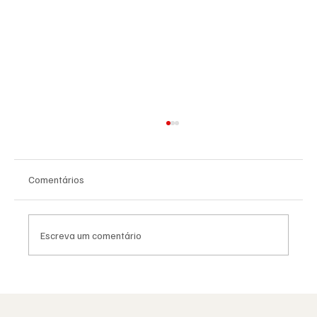
Comentários
Escreva um comentário
A Maçonaria Recusou o Dogma. Não o
Sagrado.