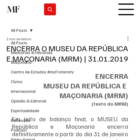
MF
Subscrever
All Posts
2 min de leitura
All Posts
ENCERRA O MUSEU DA REPÚBLICA
Memórias & Histórias
E MAÇONARIA (MRM) | 31.01.2019
Maçonaria
Centro de Estudos #myFraternity
ENCERRA
Cívico
MUSEU DA REPÚBLICA E 
Internacional
MAÇONARIA (MRM)
Opinião & Editorial
(texto do MRM)
Espiritualidade
Em jeito de balanço final, o MUSEU da 
Reflexões
República e Maçonaria encerra 
Podcast
definitivamente a partir do dia 31 de Janeiro 
Rádio Digital