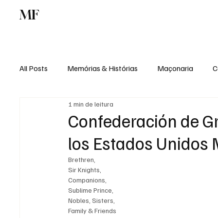
MF
Memórias
Maçonaria
Centro de Estu
All Posts
Memórias & Histórias
Maçonaria
C
1 min de leitura
Podcast
Rádio Digital
Institucional
Confederación de G
los Estados Unidos
Brethren,
Sir Knights,
Companions,
Sublime Prince,
Nobles, Sisters,
Family & Friends 