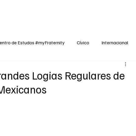
dos
Cívico
Internacional
Opinião
Espiritualidade
Reflexões
entro de Estudos #myFraternity
Cívico
Internacional
randes Logias Regulares de
 Mexicanos