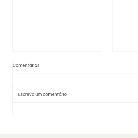
Comentários
Escreva um comentário
Fotografia Maçónica: a
Saudad
memória que os documentos
Aguinal
não guardam
portug