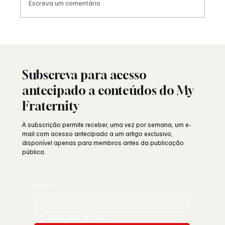
Escreva um comentário
As Lojas da Grande Loja Nacional
Portuguesa: história, identidade e missão
Subscreva para acesso
antecipado a conteúdos do My
Fraternity
A subscrição permite receber, uma vez por semana, um e-
mail com acesso antecipado a um artigo exclusivo,
disponível apenas para membros antes da publicação
pública.
Email
*
SIM | OUI | YES | SI
*