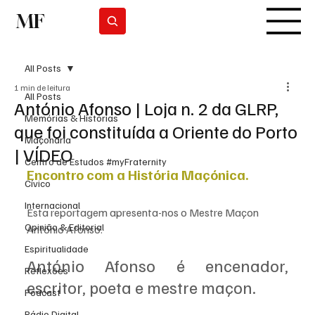
MF
Subscrever
All Posts
1 min de leitura
All Posts
António Afonso | Loja n. 2 da GLRP,
Memórias & Histórias
que foi constituída a Oriente do Porto
Maçonaria
| VÍDEO
Centro de Estudos #myFraternity
Encontro com a História Maçónica. 
Cívico
Internacional
Esta reportagem apresenta-nos o Mestre Maçon 
Opinião & Editorial
António Afonso. 
Espiritualidade
António Afonso é encenador, 
Reflexões
escritor, poeta e mestre maçon. 
Podcast
Rádio Digital