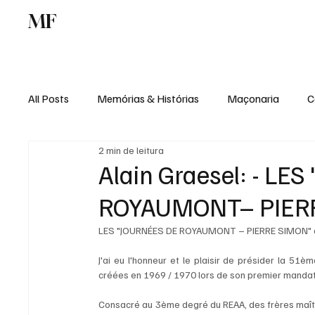
MF
Memórias
Maçonaria
Centro de Estu
All Posts
Memórias & Histórias
Maçonaria
C
2 min de leitura
Podcast
Rádio Digital
Institucional
Alain Graesel: - LE
ROYAUMONT– PIER
LES "JOURNÉES DE ROYAUMONT – PIERRE SIMON" d
J'ai eu l'honneur et le plaisir de présider la 5
créées en 1969 / 1970 lors de son premier mandat
Consacré au 3ème degré du REAA, des frères maîtr