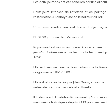
Les deux Journées ont été conclues par une allocut
Deux jours intenses de réflexion et de partage 
restauration à l'abbaye sont à la hauteur du lieu. 
Un nouveau rendez-vous est d'ores et déjà progr
PHOTOS personnelles. Aucun droit.
Royaumont est un ancien monastère cistercien fon
jusqu'au 17ème siècle car les rois la favorisent 
1650.
Elle est vendue comme bien national à la Révolut
religieuse de 1864 à 1905. 
Elle est alors rachetée par Jules Goüin, et son petit
un lieu de création musicale et culturelle. 
Il la donne à la Fondation Royaumont qu'il a créée 
monuments historiques depuis 1927 pour ses vestig