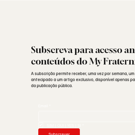
Subscreva para acesso an
conteúdos do My Fratern
A subscrição permite receber, uma vez por semana, um
antecipado a um artigo exclusivo, disponível apenas 
da publicação pública.
Email
*
SIM | OUI | YES | SI
*
Subscrever