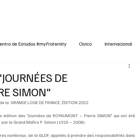
dos
Cívico
Internacional
Opinião
Espiritualidade
Reflexões
entro de Estudos #myFraternity
Cívico
Internacional
S "JOURNÉES DE
RE SIMON"
e la  GRANDE LOGE DE FRANCE, ÉDITION 2022.
1ème édition des "Journées de ROYAUMONT – Pierre SIMON" qui ont été 
 par le Grand Maître P. Simon (1925 – 2008).
es nombreux, de la GLDF, appelés à prendre des responsabilités dans 