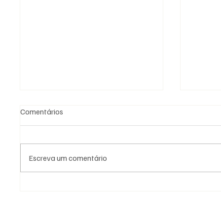
Comentários
Escreva um comentário
Grandes Constituições e o
Porque 
Convento de Lausanne no Rito
a Maço
Escocês