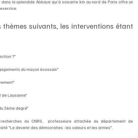
r dans la splendide Abbaye qui à soixante km au nord de Paris offre un 
exercice.  
s thèmes suivants, les interventions étant 
 
ection ?"
 engagements du maçon écossais"
èvement"
t de Lausanne"
du 3ème degré" 
de recherches au CNRS,  professeure attachée au département de 
aité "Le devenir des démocraties : les valeurs et les armes".