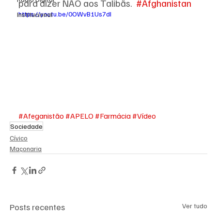
para dizer NÃO aos Talibãs.  
#Afghanistan
https://youtu.be/0OWvB1Us7dI
Institucional
#Afeganistão
#APELO
#Farmácia
#Vídeo
Sociedade
Cívico
Maçonaria
Posts recentes
Ver tudo