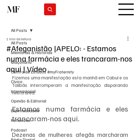
MF
Subscrever
All Posts
1 min de leitura
All Posts
#Afeganistão |APELO: - Estamos
Memórias & Histórias
numa farmácia e eles trancaram-nos
Maçonaria
aqui | Vídeo
Centro de Estudos #myFraternity
Fizemos uma manifestação esta manhã em Cabul e os 
Cívico
Talibãs interromperam a manifestação disparando 
Internacional
nesta área. 
Opinião & Editorial
Estamos numa farmácia e eles 
Espiritualidade
trancaram-nos aqui. 
Reflexões
Podcast
Dezenas de mulheres afegãs marcharam 
Rádio Digital