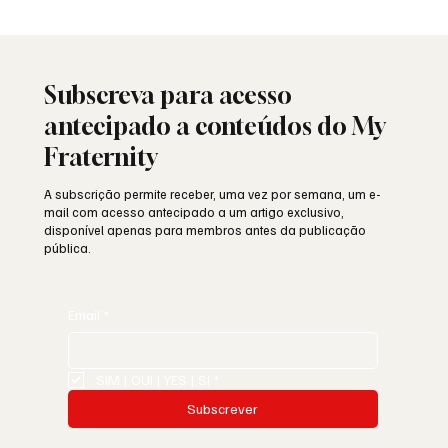
Viral: quando a Maçonaria encontra o
mundo das redes sociais
Subscreva para acesso
antecipado a conteúdos do My
Fraternity
A subscrição permite receber, uma vez por semana, um e-
mail com acesso antecipado a um artigo exclusivo,
disponível apenas para membros antes da publicação
pública.
Email
*
SIM | OUI | YES | SI
*
Subscrever