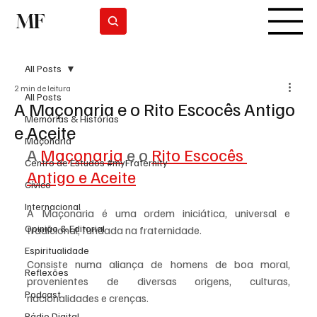
MF
Subscrever
All Posts
2 min de leitura
All Posts
A Maçonaria e o Rito Escocês Antigo
Memórias & Histórias
e Aceite
Maçonaria
A 
Maçonaria
 e o 
Rito Escocês 
Centro de Estudos #myFraternity
Antigo e Aceite
Cívico
Internacional
A Maçonaria é uma ordem iniciática, universal e 
Opinião & Editorial
tradicional, fundada na fraternidade. 
Espiritualidade
Consiste numa aliança de homens de boa moral, 
Reflexões
provenientes de diversas origens, culturas, 
Podcast
nacionalidades e crenças.
Rádio Digital