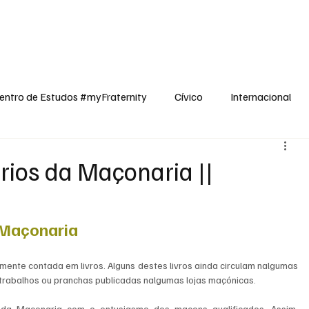
dos
Cívico
Internacional
Opinião
Espiritualidade
Reflexões
entro de Estudos #myFraternity
Cívico
Internacional
érios da Maçonaria ||
a Maçonaria
mente contada em livros. Alguns destes livros ainda circulam nalgumas 
 trabalhos ou pranchas publicadas nalgumas lojas maçónicas.
a da Maçonaria com o entusiasmo dos maçons qualificados. Assim, 