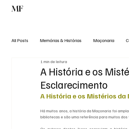
MF
Memórias
Maçonaria
Centro de Estu
All Posts
Memórias & Histórias
Maçonaria
C
1 min de leitura
Podcast
Rádio Digital
Institucional
A História e os Mist
Esclarecimento
A História e os Mistérios d
Há muitos anos, a história da Maçonaria foi ampla
bibliotecas e são uma referência para muitos dos
Os autores destes livros escreviam a históri