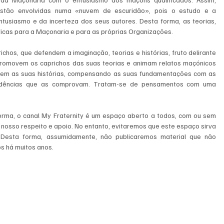
stão envolvidas numa «nuvem de escuridão», pois o estudo e a 
usiasmo e da incerteza dos seus autores. Desta forma, as teorias, 
icas para a Maçonaria e para as próprias Organizações.
ichos, que defendem a imaginação, teorias e histórias, fruto delirante 
 promovem os caprichos das suas teorias e animam relatos maçónicos 
bem as suas histórias, compensando as suas fundamentações com as 
evidências que as comprovam. Tratam-se de pensamentos com uma 
rma, o canal My Fraternity é um espaço aberto a todos, com ou sem 
osso respeito e apoio. No entanto, evitaremos que este espaço sirva 
Desta forma, assumidamente, não publicaremos material que não 
s há muitos anos.