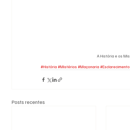
A História e os Mi
#História
#Mistérios
#Maçonaria
#Esclarecimento
Posts recentes