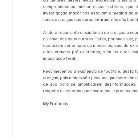
compreendemos melhor essas histórias, que e
investigação maçónicas estavam à medida do ent
teses e crenças que apresentaram, não são benéf
Ainda é recorrente a existência de crenças e capr
ou cruel dos seus autores. Estes, por suas vez,
que dizem ser antigos ou modernos, quando exi
ditas crenças pré-existentes, sem as ditas 
imaginação fértil.
Reconhecemos a existência de tod@s e, desta fo
crenças, pois ambos são pessoas que merecem o n
de eco para se amplificarem desinformações. 
respeite os critérios que encetamos e promovemo
My Fraternity