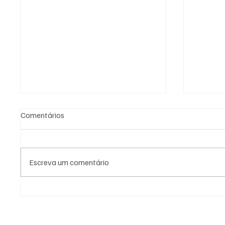
Comentários
Escreva um comentário
A Maçonaria Inventou o
A Maço
Iluminismo?
Dogma.