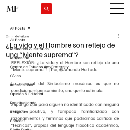
MF
Subscrever
All Posts
2 min de leitura
All Posts
¿La vida y el Hombre son reflejo de
Memórias & Histórias
una “Mente suprema”?
Maçonaria
REFLEXIÓN: ¿La vida y el Hombre son reflejo de una 
Centro de Estudos #myFraternity
“Mente suprema”? | Por, @Amando Hurtado
Cívico
Lo esencial del Simbolismo masónico es que no 
Internacional
condiciona el pensamiento, sino que lo estimula.
Opinião & Editorial
Espiritualidade
Supongo que para alguien no identificado con ninguna 
religión positiva, y tampoco familiarizado con 
Reflexões
razonamientos y términos que podríamos calificar de 
Podcast
“técnicos”, propios del lenguaje filosófico académico, 
Rádio Digital