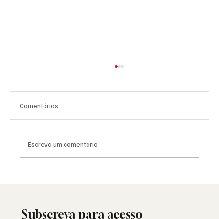
Comentários
Escreva um comentário
Viral: quando a Maçonaria encontra o
mundo das redes sociais
Subscreva para acesso