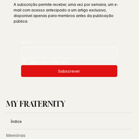
A subscrição permite receber, uma vez por semana, um e-
mail com acesso antecipado a um artigo exclusivo,
disponível apenas para membros antes da publicação
pública.
Email
*
SIM | OUI | YES | SI
*
Subscrever
MY FRATERNITY
Índice
Memórias