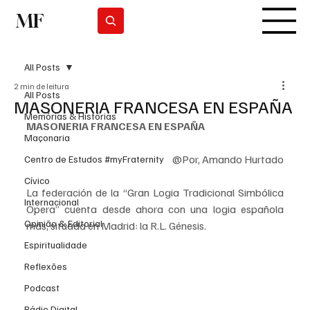
MF
Subscrever
All Posts
2 min de leitura
All Posts
MASONERIA FRANCESA EN ESPAÑA
Memórias & Histórias
MASONERIA FRANCESA EN ESPAÑA
Maçonaria
@Por, Amando Hurtado
Centro de Estudos #myFraternity
Cívico
La federación de la “Gran Logia Tradicional Simbólica 
Internacional
Ópera” cuenta desde ahora con una logia española 
Opinião & Editorial
más, situada en Madrid: la R.L. Génesis. 
Espiritualidade
Reflexões
Podcast
Rádio Digital