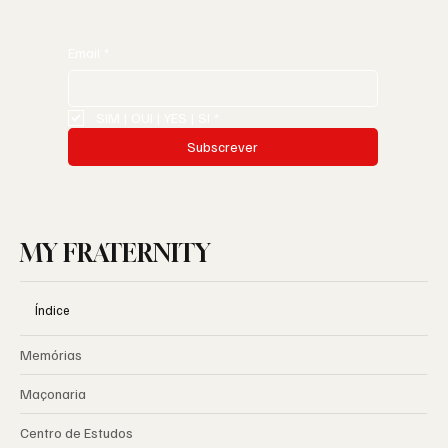
Email
*
SIM | OUI | YES | SI
*
Subscrever
MY FRATERNITY
Índice
Memórias
Maçonaria
Centro de Estudos