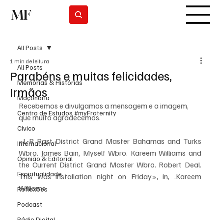
MF
Subscrever
All Posts
1 min de leitura
All Posts
Parabéns e muitas felicidades,
Memórias & Histórias
Irmãos
Maçonaria
Recebemos e divulgamos a mensagem e a imagem, 
Centro de Estudos #myFraternity
que muito agradecemos.
Cívico
«L-R Past District Grand Master Bahamas and Turks 
Internacional
Wbro. James Bain, Myself Wbro. Kareem Williams and 
Opinião & Editorial
the Current District Grand Master Wbro. Robert Deal. 
Espiritualidade
This was installation night on Friday», in, .Kareem 
Williams
Reflexões
Podcast
Rádio Digital