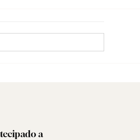
quando a Maçonaria
Padre inicia-se na Maço
ra o mundo das redes
arquidiocese abre inqué
tecipado a