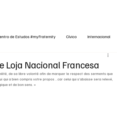
dos
Cívico
Internacional
Opinião
Espiritualidade
Reflexões
entro de Estudos #myFraternity
Cívico
Internacional
e Loja Nacional Francesa
lité, de sa libre volonté afin de marquer le respect des serments que 
ui qui a bien compris votre propos …car celui qui s’abaisse sera relevé, 
gique et de bon sens. »