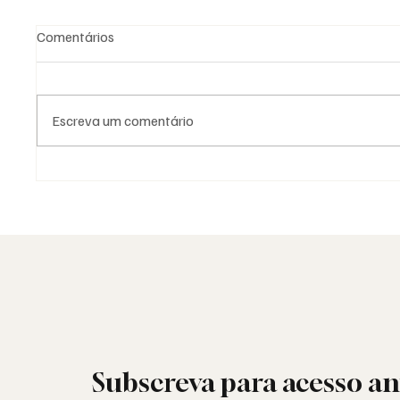
Comentários
Escreva um comentário
As Lojas da Grande Loja
Viral: 
Nacional Portuguesa: história,
encont
identidade e missão
sociais
Subscreva para acesso an