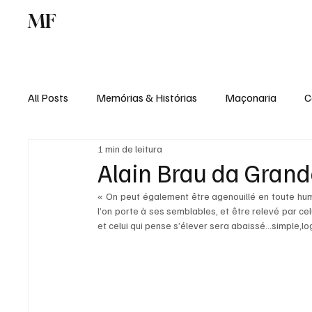
MF
Memórias
Maçonaria
Centro de Estu
All Posts
Memórias & Histórias
Maçonaria
C
1 min de leitura
Podcast
Rádio Digital
Institucional
Alain Brau da Grand
« On peut également être agenouillé en toute humi
l’on porte à ses semblables, et être relevé par cel
et celui qui pense s’élever sera abaissé…simple,lo