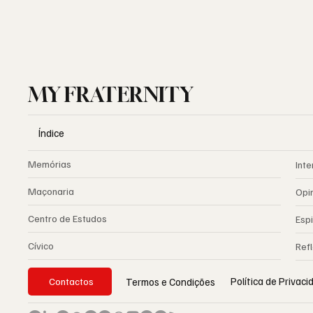
MY FRATERNITY
Índice
Memórias
Inte
Maçonaria
Opi
Centro de Estudos
Espi
Cívico
Ref
Política de Privac
Termos e Condições
Contactos