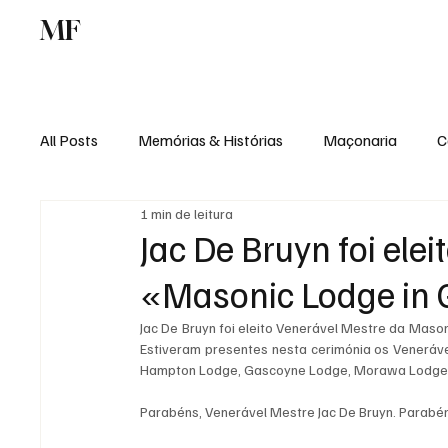
MF
Memórias
Maçonaria
Centro de Estu
All Posts
Memórias & Histórias
Maçonaria
C
1 min de leitura
Podcast
Rádio Digital
Institucional
Jac De Bruyn foi ele
«Masonic Lodge in 
Jac De Bruyn foi eleito Venerável Mestre da Maso
Estiveram presentes nesta cerimónia os Veneráv
Hampton Lodge, Gascoyne Lodge, Morawa Lodge,
Parabéns, Venerável Mestre Jac De Bruyn. Parabén