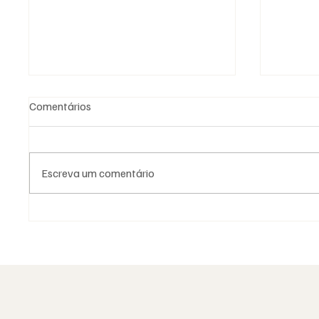
Comentários
Escreva um comentário
As Lojas da Grande Loja
Viral: 
Nacional Portuguesa: história,
encont
identidade e missão
sociais