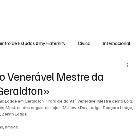
dos
Cívico
Internacional
Opinião
Espiritualidade
Reflexões
entro de Estudos #myFraternity
Cívico
Internacional
ito Venerável Mestre da
Geraldton»
nic Lodge em Geraldton. Trata-se do 91º Venerável Mestre desta Loja. 
eis Mestres das seguintes Lojas: Mullewa Day Lodge, Dongara Lodge, 
 Zenith Lodge.
s, Irmãos. 