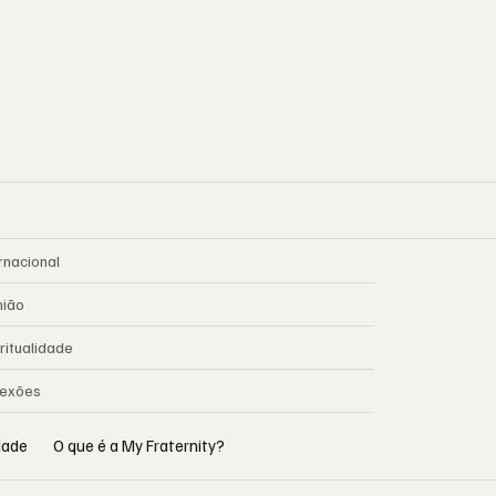
rnacional
nião
ritualidade
lexões
idade
O que é a My Fraternity?