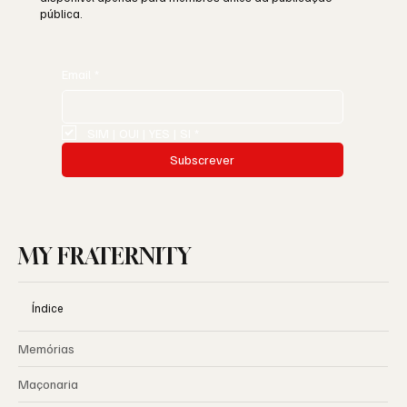
pública.
Email
*
SIM | OUI | YES | SI
*
Subscrever
MY FRATERNITY
Índice
Memórias
Maçonaria