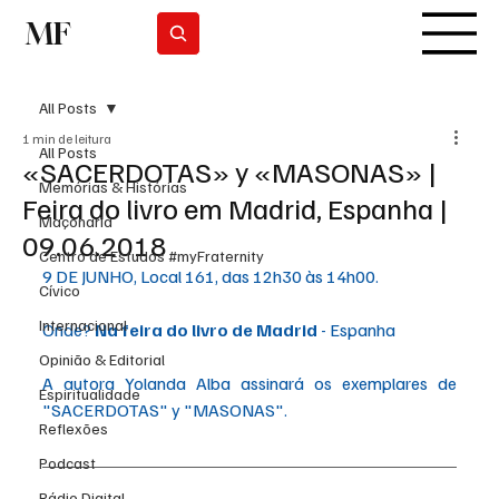
MF
Subscrever
All Posts
1 min de leitura
All Posts
«SACERDOTAS» y «MASONAS» |
Memórias & Histórias
Feira do livro em Madrid, Espanha |
Maçonaria
09.06.2018
Centro de Estudos #myFraternity
9 DE JUNHO, Local 161, das 12h30 às 14h00. 
Cívico
Internacional
Onde? 
Na feira do livro de Madrid
 - Espanha
Opinião & Editorial
A autora Yolanda Alba assinará os exemplares de 
Espiritualidade
"SACERDOTAS" y "MASONAS".
Reflexões
Podcast
Rádio Digital