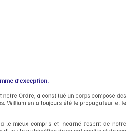
omme d’exception.
t notre Ordre, a constitué un corps composé des 
s. William en a toujours été le propagateur et le 
a le mieux compris et incarné l’esprit de notre 
 d’un rite au bénéfice de sa nationalité et de son 