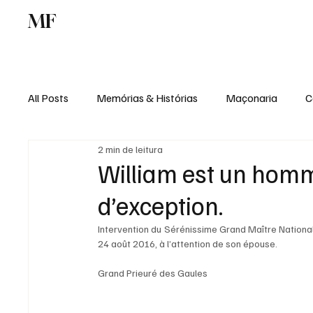
MF
Memórias
Maçonaria
Centro de Estu
All Posts
Memórias & Histórias
Maçonaria
C
2 min de leitura
Podcast
Rádio Digital
Institucional
William est un hom
d’exception.
Intervention du Sérénissime Grand Maître National 
24 août 2016, à l’attention de son épouse.
Grand Prieuré des Gaules