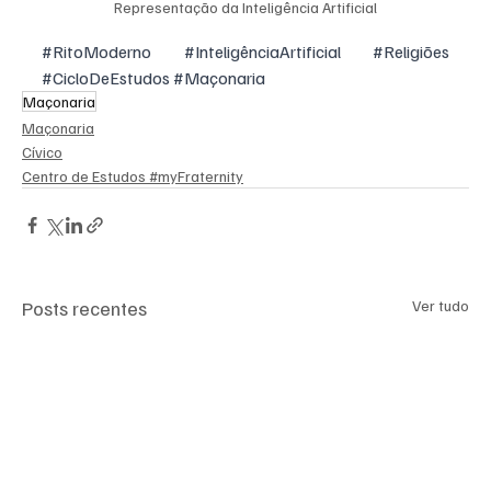
Representação da Inteligência Artificial
#RitoModerno
#InteligênciaArtificial
#Religiões
#CicloDeEstudos
#Maçonaria
Maçonaria
Maçonaria
Cívico
Centro de Estudos #myFraternity
Posts recentes
Ver tudo