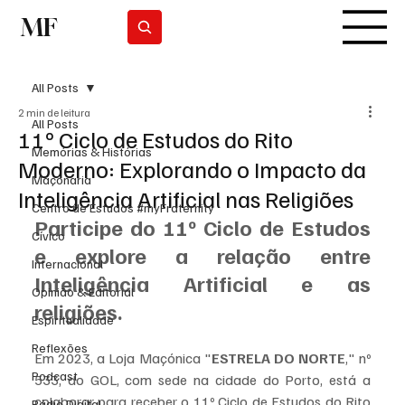
MF
Subscrever
All Posts
2 min de leitura
All Posts
11º Ciclo de Estudos do Rito
Memórias & Histórias
Moderno: Explorando o Impacto da
Maçonaria
Inteligência Artificial nas Religiões
Centro de Estudos #myFraternity
Participe do 11º Ciclo de Estudos 
Cívico
e explore a relação entre 
Internacional
Inteligência Artificial e as 
Opinião & Editorial
religiões.
Espiritualidade
Reflexões
Em 2023, a Loja Maçónica "
ESTRELA DO NORTE
," nº 
Podcast
533, do GOL, com sede na cidade do Porto, está a 
colaborar para receber o 11º Ciclo de Estudos do Rito 
Rádio Digital