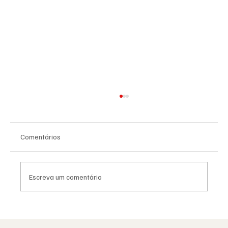
Comentários
Escreva um comentário
Moda e identidade: o vestuário como
linguagem simbólica