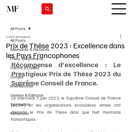
MF
Subscrever
All Posts
1 min de lecture
All Posts
Prix de Thèse 2023 : Excellence dans
Mémoires & Histoires
les Pays Francophones
Franc-Maçonnerie
Récompense d'excellence : Le 
Centre d'Études
Prestigieux Prix de Thèse 2023 du 
Civique
Suprême Conseil de France.
International
Opinion & Éditorial
Le mercredi 7 juin 2023, le Suprême Conseil de France 
Spiritualité
(SCDF) et les organisations écossaises amies ont 
décerné le Prix de Thèse ainsi que huit mentions 
Réflexions
honorifiques.