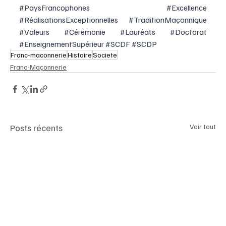
#PaysFrancophones
#Excellence
#RéalisationsExceptionnelles
#TraditionMaçonnique
#Valeurs
#Cérémonie
#Lauréats
#Doctorat
#EnseignementSupérieur
#SCDF
#SCDP
Franc-maconnerie
Histoire
Societe
Franc-Maçonnerie
Posts récents
Voir tout