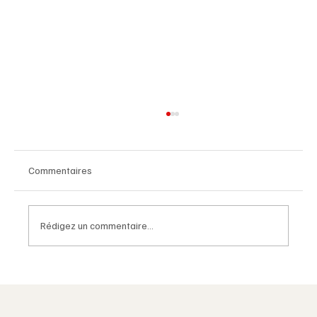
Commentaires
Rédigez un commentaire...
Grande Loge Nationale Portugaise (GLNP) :
Une Étude sur sa Régularité Maçonnique