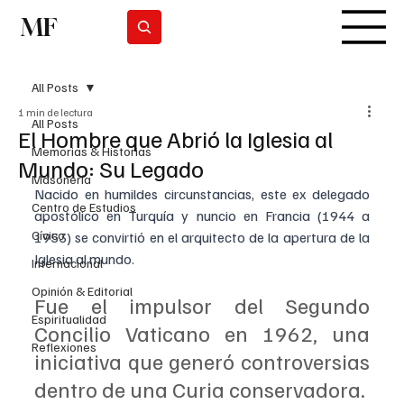
MF
Suscribirse
All Posts
1 min de lectura
All Posts
El Hombre que Abrió la Iglesia al
Memorias & Historias
Mundo: Su Legado
Masonería
Nacido en humildes circunstancias, este ex delegado 
Centro de Estudios
apostólico en Turquía y nuncio en Francia (1944 a 
Cívico
1953) se convirtió en el arquitecto de la apertura de la 
Iglesia al mundo. 
Internacional
Opinión & Editorial
Fue el impulsor del Segundo 
Espiritualidad
Concilio Vaticano en 1962, una 
Reflexiones
iniciativa que generó controversias 
dentro de una Curia conservadora. 