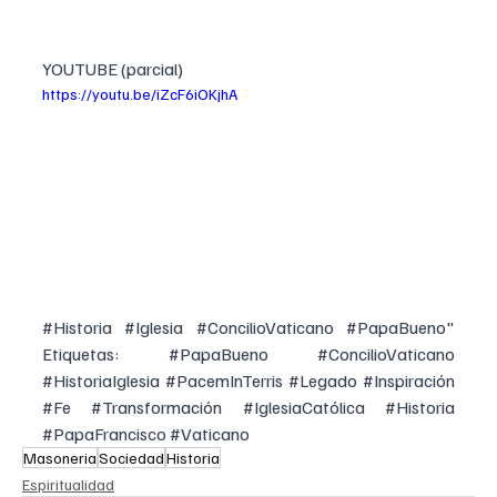
YOUTUBE (parcial)
https://youtu.be/iZcF6iOKjhA
#Historia
#Iglesia
#ConcilioVaticano
#PapaBueno
" 
Etiquetas: 
#PapaBueno
#ConcilioVaticano
#HistoriaIglesia
#PacemInTerris
#Legado
#Inspiración
#Fe
#Transformación
#IglesiaCatólica
#Historia
#PapaFrancisco
#Vaticano
Masoneria
Sociedad
Historia
Espiritualidad