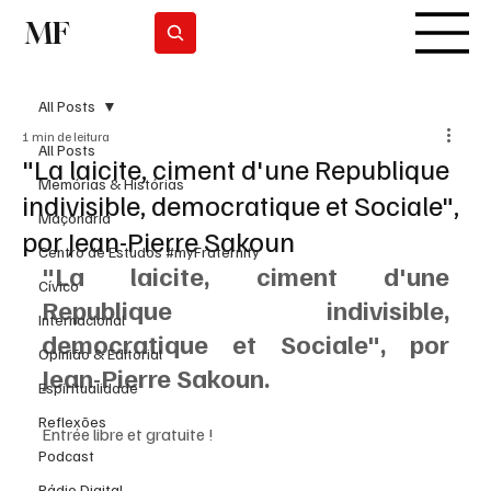
MF
Subscrever
All Posts
1 min de leitura
All Posts
"La laicite, ciment d'une Republique
Memórias & Histórias
indivisible, democratique et Sociale",
Maçonaria
por Jean-Pierre Sakoun
Centro de Estudos #myFraternity
"La laicite, ciment d'une 
Cívico
Republique indivisible, 
Internacional
democratique et Sociale", por 
Opinião & Editorial
Jean-Pierre Sakoun.
Espiritualidade
Reflexões
Entrée libre et gratuite ! 
Podcast
Rádio Digital