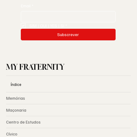
Email
*
SIM | OUI | YES | SI
*
Subscrever
MY FRATERNITY
Índice
Memórias
Maçonaria
Centro de Estudos
Cívico