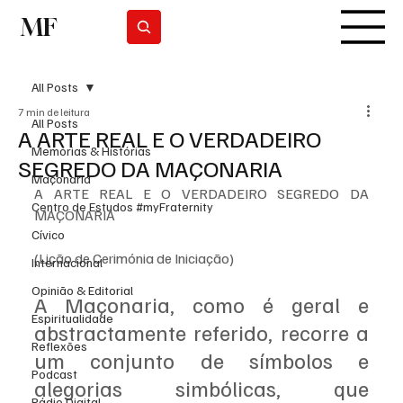
MF
Subscrever
All Posts
7 min de leitura
All Posts
A ARTE REAL E O VERDADEIRO
Memórias & Histórias
SEGREDO DA MAÇONARIA
Maçonaria
A ARTE REAL E O VERDADEIRO SEGREDO DA 
Centro de Estudos #myFraternity
MAÇONARIA
Cívico
(Lição de Cerimónia de Iniciação)
Internacional
Opinião & Editorial
A Maçonaria, como é geral e 
Espiritualidade
abstractamente referido, recorre a 
Reflexões
um conjunto de símbolos e 
Podcast
alegorias simbólicas, que 
Rádio Digital