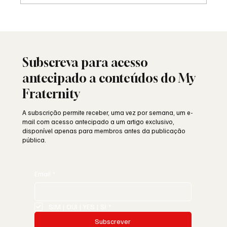
Viral: quando a Maçonaria encontra o
mundo das redes sociais
Subscreva para acesso
antecipado a conteúdos do My
Fraternity
A subscrição permite receber, uma vez por semana, um e-
mail com acesso antecipado a um artigo exclusivo,
disponível apenas para membros antes da publicação
pública.
Email
*
SIM | OUI | YES | SI
*
Subscrever