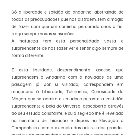
Só a liberdade e solidão do andarilho, abstraindo de 
todas as preocupações que nos distraem, tem a magia 
de fazer com que um caminho percorrido anos a fio, 
traga sempre novas sensações.
A natureza tem esta personalidade vasta e 
surpreendente de nos fazer ver e sentir algo sempre de 
forma diferente.
E esta liberdade, desprendimento, ascese, que 
surpreendem o Andarilho com a novidade de uma 
paisagem já por si visitada, correspondem em 
maçonaria à Liberdade, Tolerância, Curiosidade do 
Maçon que se admira e emudece perante a vastidão 
surpreendente e bela do Universo, descoberta através 
do seu estudo constante, e cujo segredo lhe é revelado 
na cerimónia de Iniciação e depois na Elevação a 
Companheiro com o exemplo das artes e dos grandes 
mestres da humanidade, que antes de si percorreram o 